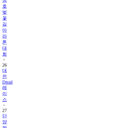
청
호
벚
꽃
길
마
라
톤
대
회
26
대
전
Dtrail
레
이
스
27
단
양
팔