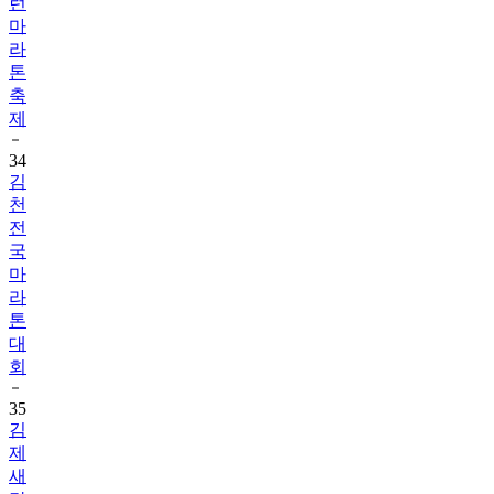
런
마
라
톤
축
제
34
김
천
전
국
마
라
톤
대
회
35
김
제
새