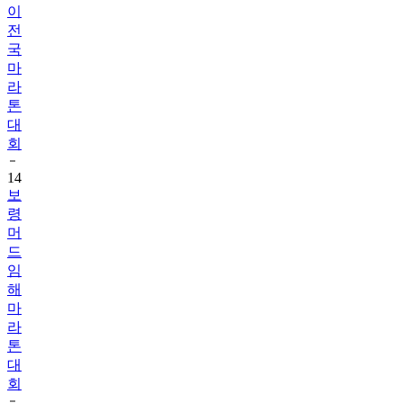
이
전
국
마
라
톤
대
회
14
보
령
머
드
임
해
마
라
톤
대
회