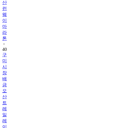
산
런
웨
이
마
라
톤
40
구
미
시
장
배
금
오
산
트
레
일
레
이