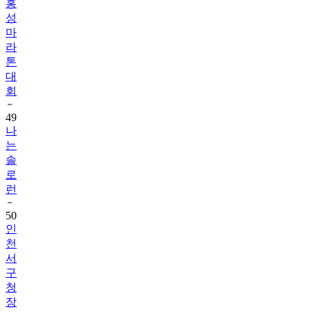
홍
성
마
라
톤
대
회
49
나
는
솔
로
런
50
인
천
서
구
청
장