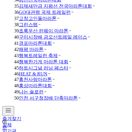
35
김제새만금 지평선 전국마라톤대회
36
GO대관령 국제 트레일런
37
고창고인돌마라톤
38
그린스텝
39
초록우산 런웨이 마라톤
40
구미시장배 금오산트레일 레이스
41
경포마라톤대회
42
해평 마라톤
43
행복트레일런 축제
44
행복한가게 마라톤 대회
45
하트시그널 러닝 페스타
46
HEAT & RUN
47
홍천사랑마라톤
48
홍성마라톤대회
49
나는 솔로런
50
인천 서구청장배 단축마라톤
즐겨찾기
01
전체
춘
인기글