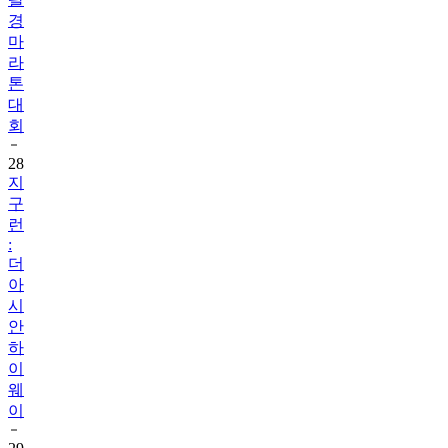
경
마
라
톤
대
회
28
지
구
런
:
더
아
시
안
하
이
웨
이