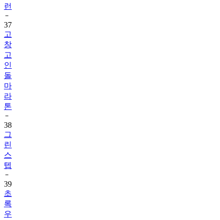
런
37
고
창
고
인
돌
마
라
톤
38
그
린
스
텝
39
초
록
우