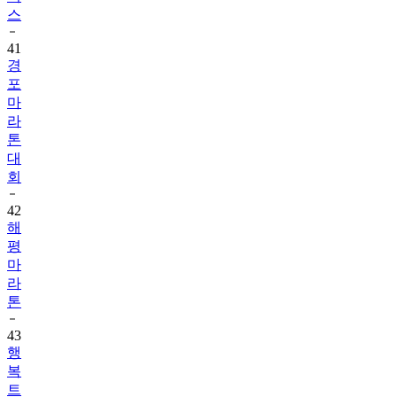
스
41
경
포
마
라
톤
대
회
42
해
평
마
라
톤
43
행
복
트