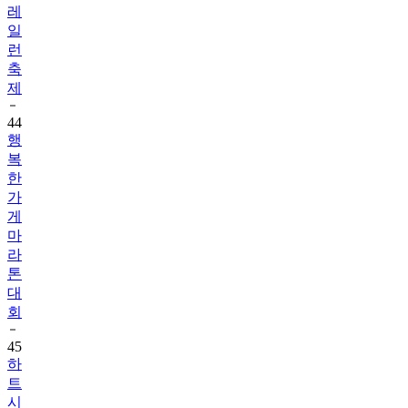
레
일
런
축
제
44
행
복
한
가
게
마
라
톤
대
회
45
하
트
시