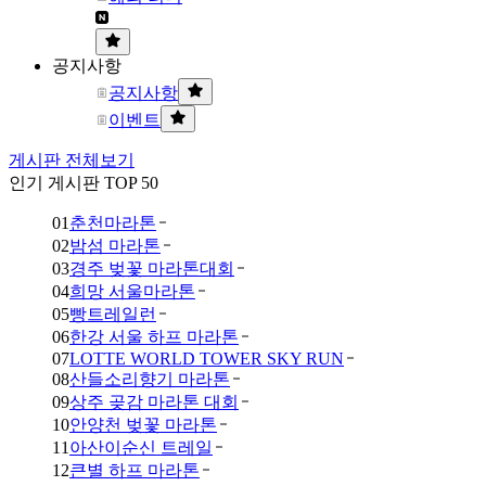
공지사항
공지사항
이벤트
게시판 전체보기
인기 게시판 TOP 50
01
춘천마라톤
02
밤섬 마라톤
03
경주 벚꽃 마라톤대회
04
희망 서울마라톤
05
빵트레일런
06
한강 서울 하프 마라톤
07
LOTTE WORLD TOWER SKY RUN
08
산들소리향기 마라톤
09
상주 곶감 마라톤 대회
10
안양천 벚꽃 마라톤
11
아산이순신 트레일
12
큰별 하프 마라톤