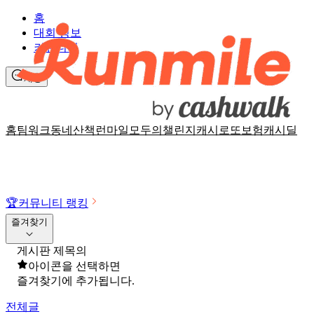
홈
대회 정보
커뮤니티
채팅
홈
팀워크
동네산책
런마일
모두의챌린지
캐시로또
보험
캐시딜
🏆
커뮤니티 랭킹
즐겨찾기
게시판 제목의
아이콘을 선택하면
즐겨찾기에 추가됩니다.
전체글