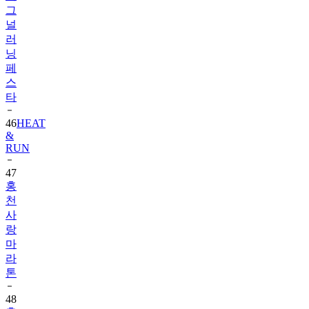
그
널
러
닝
페
스
타
46
HEAT
&
RUN
47
홍
천
사
랑
마
라
톤
48