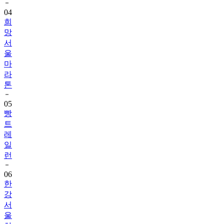
04
희
망
서
울
마
라
톤
05
빵
트
레
일
런
06
한
강
서
울