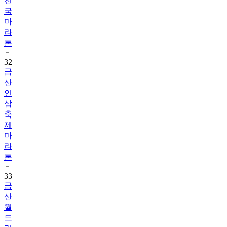
전
국
마
라
톤
32
금
산
인
삼
축
제
마
라
톤
33
금
산
월
드