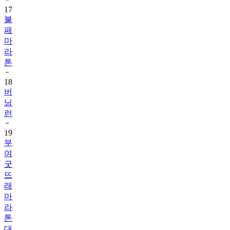
17
불
패
마
라
톤
18
버
닝
런
19
부
여
굿
뜨
래
마
라
톤
대