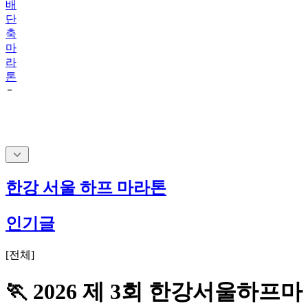
배
단
축
마
라
톤
한강 서울 하프 마라톤
인기글
[
전체
]
🏃 2026 제 3회 한강서울하프마