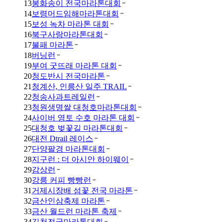
13
봉화송이 전국마라톤대회
14
보령머드임해마라톤대회
15
보성 녹차 마라톤 대회
16
북구사랑마라톤대회
17
불패 마라톤
18
버닝런
19
부여 굿뜨래 마라톤 대회
20
청도반시 전국마라톤
21
청계산, 인릉산 일주 TRAIL
22
청송사과트레일런
23
청원생명쌀 대청호마라톤대회
24
사이버 영토 수호 마라톤 대회
25
대청호 벚꽃길 마라톤대회
26
대전 Dtrail 레이스
27
단양팔경 마라톤대회
28
지구런 : 더 아시안 하이웨이
29
감상런
30
강릉 커피 빵빵런
31
거제시장배 섬꽃 전국 마라톤
32
금산인삼축제 마라톤
33
금산 월드런 마라톤 축제
34
김천전국마라톤대회