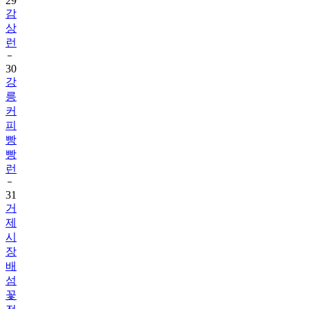
29
감
상
런
30
강
릉
커
피
빵
빵
런
31
거
제
시
장
배
섬
꽃