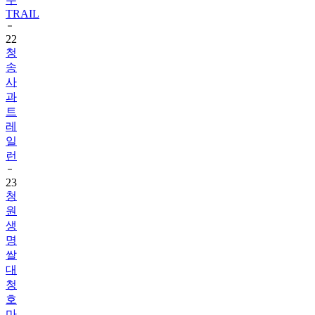
TRAIL
22
청
송
사
과
트
레
일
런
23
청
원
생
명
쌀
대
청
호
마