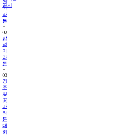
천
공지
마
라
톤
02
밤
섬
마
라
톤
03
경
주
벚
꽃
마
라
톤
대
회