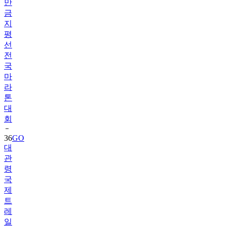
만
금
지
평
선
전
국
마
라
톤
대
회
36
GO
대
관
령
국
제
트
레
일