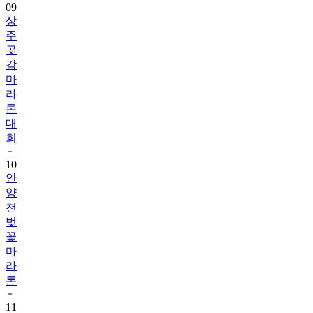
09
상
주
곶
감
마
라
톤
대
회
10
안
양
천
벚
꽃
마
라
톤
11