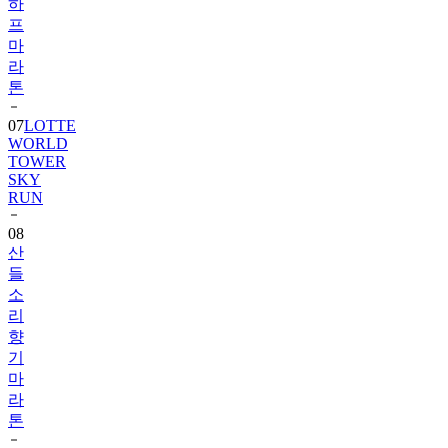
하
프
마
라
톤
07
LOTTE
WORLD
TOWER
SKY
RUN
08
산
들
소
리
향
기
마
라
톤