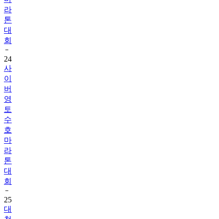
라
톤
대
회
24
사
이
버
영
토
수
호
마
라
톤
대
회
25
대