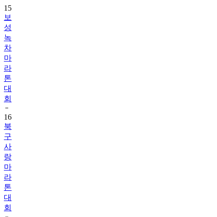
15
보
성
녹
차
마
라
톤
대
회
16
북
구
사
랑
마
라
톤
대
회