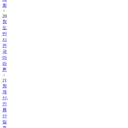
회
20
청
도
반
시
전
국
마
라
톤
21
청
계
산,
인
릉
산
일
주