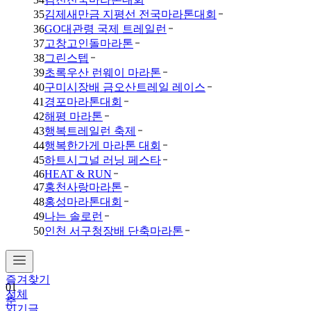
35
김제새만금 지평선 전국마라톤대회
36
GO대관령 국제 트레일런
37
고창고인돌마라톤
38
그린스텝
39
초록우산 런웨이 마라톤
40
구미시장배 금오산트레일 레이스
41
경포마라톤대회
42
해평 마라톤
43
행복트레일런 축제
44
행복한가게 마라톤 대회
45
하트시그널 러닝 페스타
46
HEAT & RUN
47
홍천사랑마라톤
48
홍성마라톤대회
49
나는 솔로런
50
인천 서구청장배 단축마라톤
즐겨찾기
01
전체
춘
인기글