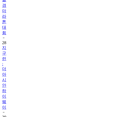
경
마
라
톤
대
회
28
지
구
런
:
더
아
시
안
하
이
웨
이