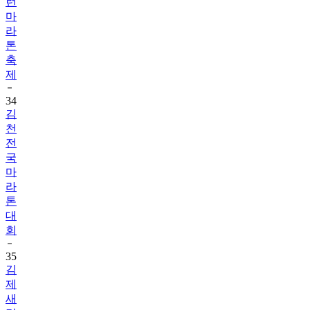
런
마
라
톤
축
제
34
김
천
전
국
마
라
톤
대
회
35
김
제
새