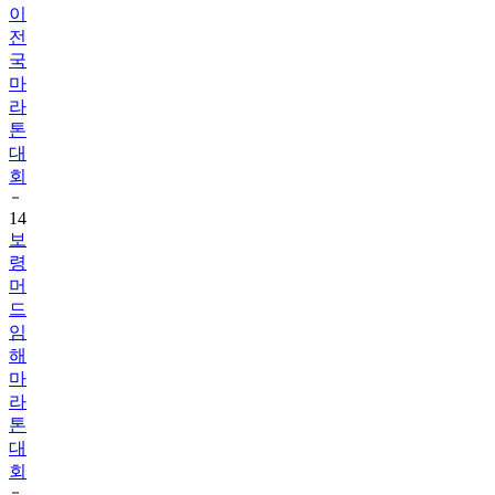
이
전
국
마
라
톤
대
회
14
보
령
머
드
임
해
마
라
톤
대
회