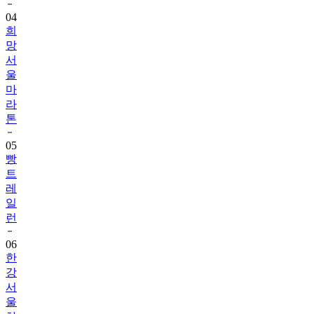
04
희
망
서
울
마
라
톤
05
빵
트
레
일
런
06
한
강
서
울