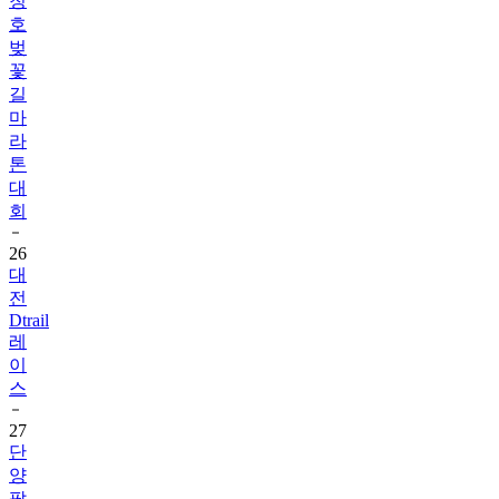
청
호
벚
꽃
길
마
라
톤
대
회
26
대
전
Dtrail
레
이
스
27
단
양
팔