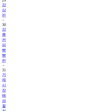
29
감
상
런
30
강
릉
커
피
빵
빵
런
31
거
제
시
장
배
섬
꽃