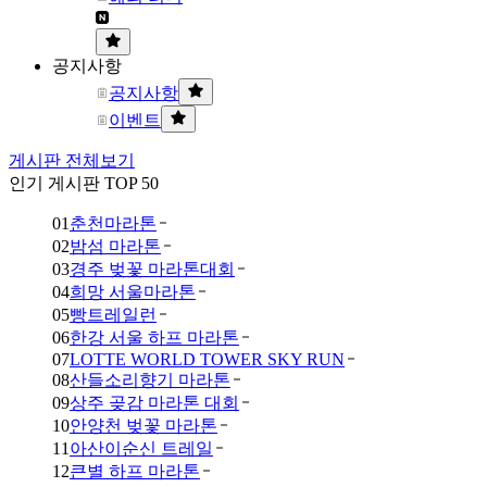
공지사항
공지사항
이벤트
게시판 전체보기
인기 게시판 TOP 50
01
춘천마라톤
02
밤섬 마라톤
03
경주 벚꽃 마라톤대회
04
희망 서울마라톤
05
빵트레일런
06
한강 서울 하프 마라톤
07
LOTTE WORLD TOWER SKY RUN
08
산들소리향기 마라톤
09
상주 곶감 마라톤 대회
10
안양천 벚꽃 마라톤
11
아산이순신 트레일
12
큰별 하프 마라톤