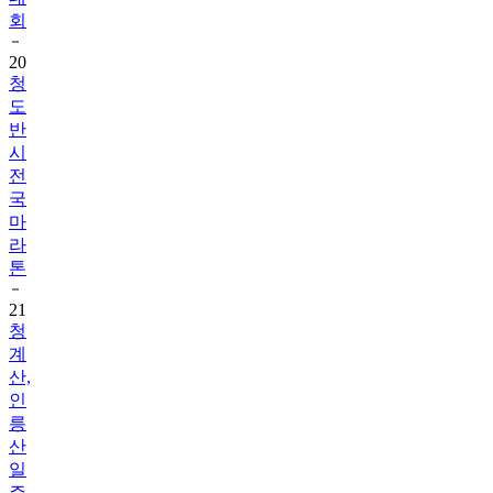
회
20
청
도
반
시
전
국
마
라
톤
21
청
계
산,
인
릉
산
일
주