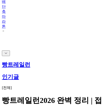
배
단
축
마
라
톤
빵트레일런
인기글
[
전체
]
빵트레일런2026 완벽 정리 | 접