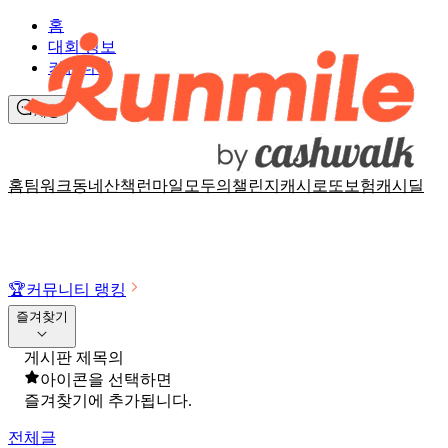
홈
대회 정보
커뮤니티
채팅
홈
팀워크
동네산책
런마일
모두의챌린지
캐시로또
보험
캐시딜
🏆
커뮤니티 랭킹
즐겨찾기
게시판 제목의
아이콘을 선택하면
즐겨찾기에 추가됩니다.
전체글