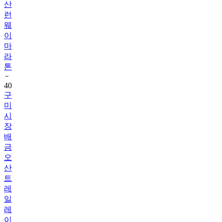
산
런
웨
이
마
라
톤
40
구
미
시
장
배
금
오
산
트
레
일
레
이