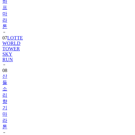
하
프
마
라
톤
07
LOTTE
WORLD
TOWER
SKY
RUN
08
산
들
소
리
향
기
마
라
톤