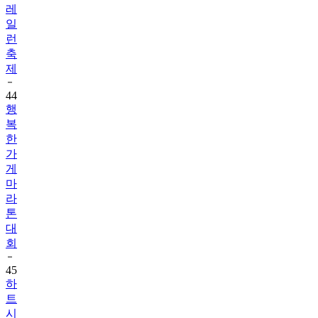
레
일
런
축
제
44
행
복
한
가
게
마
라
톤
대
회
45
하
트
시