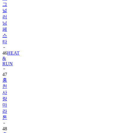
그
널
러
닝
페
스
타
46
HEAT
&
RUN
47
홍
천
사
랑
마
라
톤
48