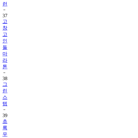
런
37
고
창
고
인
돌
마
라
톤
38
그
린
스
텝
39
초
록
우