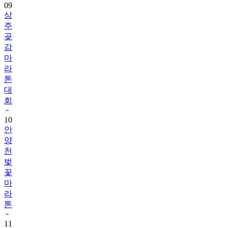
09
상
주
곶
감
마
라
톤
대
회
10
안
양
천
벚
꽃
마
라
톤
11