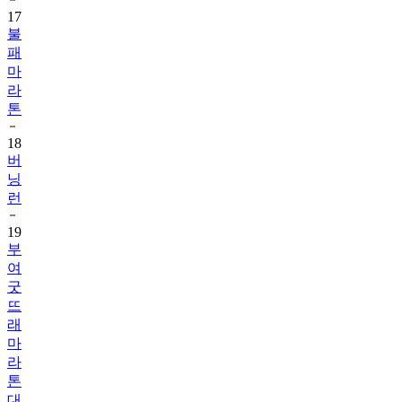
17
불
패
마
라
톤
18
버
닝
런
19
부
여
굿
뜨
래
마
라
톤
대