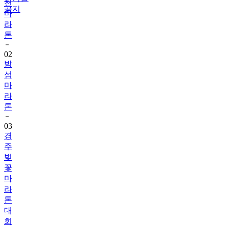
천
공지
마
라
톤
02
밤
섬
마
라
톤
03
경
주
벚
꽃
마
라
톤
대
회