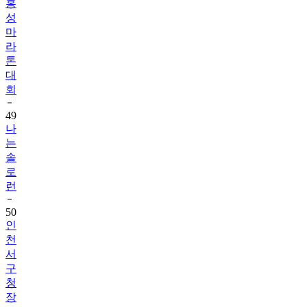
홍
성
마
라
톤
대
회
49
나
는
솔
로
런
50
인
천
서
구
청
장