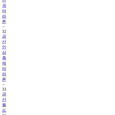
전
국
마
라
톤
32
금
산
인
삼
축
제
마
라
톤
33
금
산
월
드