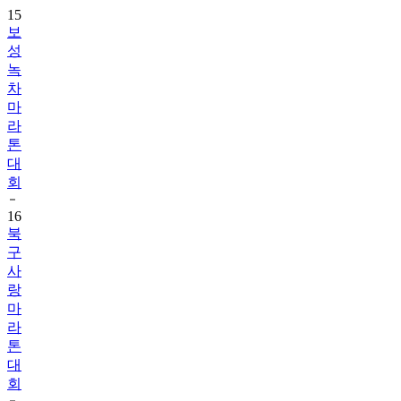
15
보
성
녹
차
마
라
톤
대
회
16
북
구
사
랑
마
라
톤
대
회