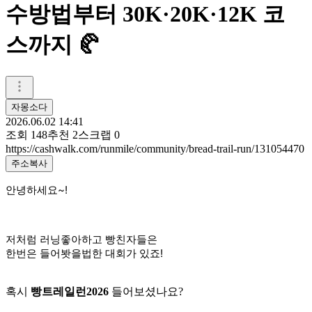
수방법부터 30K·20K·12K 코
스까지 🥐
자몽소다
2026.06.02 14:41
조회
148
추천
2
스크랩
0
https://cashwalk.com/runmile/community/bread-trail-run/131054470
주소복사
안녕하세요~!
저처럼 러닝좋아하고 빵친자들은
한번은 들어봣을법한 대회가 있죠!
혹시
빵트레일런2026
들어보셨나요?