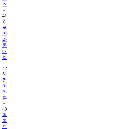
스
41
경
포
마
라
톤
대
회
42
해
평
마
라
톤
43
행
복
트