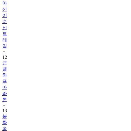
아
산
이
순
신
트
레
일
12
큰
별
하
프
마
라
톤
13
봉
화
송