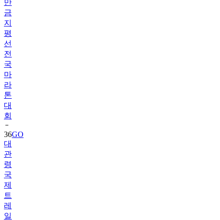
만
금
지
평
선
전
국
마
라
톤
대
회
36
GO
대
관
령
국
제
트
레
일