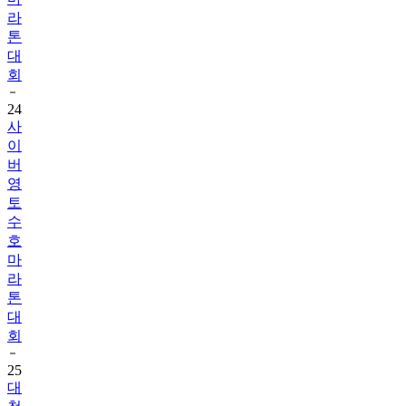
라
톤
대
회
24
사
이
버
영
토
수
호
마
라
톤
대
회
25
대