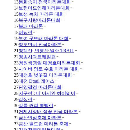
13
봉화송이 전국마라톤대회
14
보령머드임해마라톤대회
15
보성 녹차 마라톤 대회
16
북구사랑마라톤대회
17
불패 마라톤
18
버닝런
19
부여 굿뜨래 마라톤 대회
20
청도반시 전국마라톤
21
청계산, 인릉산 일주 TRAIL
22
청송사과트레일런
23
청원생명쌀 대청호마라톤대회
24
사이버 영토 수호 마라톤 대회
25
대청호 벚꽃길 마라톤대회
26
대전 Dtrail 레이스
27
단양팔경 마라톤대회
28
지구런 : 더 아시안 하이웨이
29
감상런
30
강릉 커피 빵빵런
31
거제시장배 섬꽃 전국 마라톤
32
금산인삼축제 마라톤
33
금산 월드런 마라톤 축제
34
김천전국마라톤대회