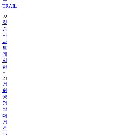
TRAIL
22
청
송
사
과
트
레
일
런
23
청
원
생
명
쌀
대
청
호
마