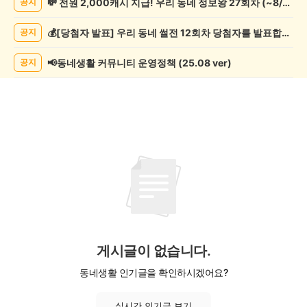
💸 전원 2,000캐시 지급! 우리 동네 정보왕 27회차 (~8/10)
공지
임
게
💰[당첨자 발표] 우리 동네 썰전 12회차 당첨자를 발표합니다!
공지
시
글
목
📢동네생활 커뮤니티 운영정책 (25.08 ver)
공지
록
게시글이 없습니다.
동네생활 인기글을 확인하시겠어요?
실시간 인기글 보기