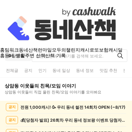
홈
팀워크
동네산책
런마일
모두의챌린지
캐시로또
보험
캐시딜
홈
동네 생활
주변 산책
산책 기록
상암동
전체글
공지
인기
동네 일상
동네 정보
맛집 추천
분실
상암동
이웃들의
친목/모임
이야기
상암동
이웃들이 직접 올린
친목/모임
이야기를 모아봐요
상
전원 1,000캐시! 🥳 우리 동네 썰전 14회차 OPEN (~8/17)
공지
암
동
친
💰[당첨자 발표] 26회차 우리 동네 정보왕 이벤트 당첨자를 발표합니다!
공지
목/
모