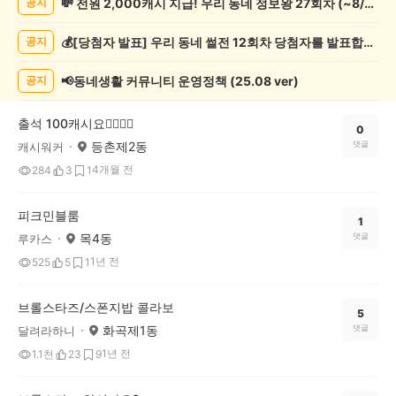
💸 전원 2,000캐시 지급! 우리 동네 정보왕 27회차 (~8/10)
공지
락
게
💰[당첨자 발표] 우리 동네 썰전 12회차 당첨자를 발표합니다!
공지
시
글
목
📢동네생활 커뮤니티 운영정책 (25.08 ver)
공지
록
출석 100캐시요👍🏻👍🏻
0
등촌제2동
댓글
캐시워커
4개월 전
284
3
1
피크민블룸
1
목4동
댓글
루카스
1년 전
525
5
1
브롤스타즈/스폰지밥 콜라보
5
화곡제1동
댓글
달려라하니
1년 전
1.1천
23
9