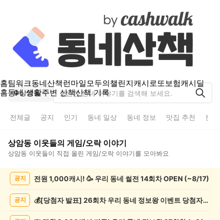
홈
팀워크
동네산책
런마일
모두의챌린지
캐시로또
보험
캐시딜
홈
동네 생활
주변 산책
산책 기록
상암동
전체글
공지
인기
동네 일상
동네 정보
맛집 추천
분실
상암동
이웃들의
게임/오락
이야기
상암동
이웃들이 직접 올린
게임/오락
이야기를 모아봐요
상
전원 1,000캐시! 🥳 우리 동네 썰전 14회차 OPEN (~8/17)
공지
암
동
게
💰[당첨자 발표] 26회차 우리 동네 정보왕 이벤트 당첨자를 발표합니다!
공지
임/
오