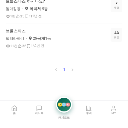
브롤스타즈 하시나요?
7
화곡제6동
댓글
엄마킹콩
1년 전
1천
35
11
브롤스타즈
43
화곡제1동
댓글
달려라하니
2년 전
1.1천
36
16
1
7
21
42
홈
캐시톡
통계
MY
캐시로또