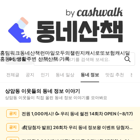
홈
팀워크
동네산책
런마일
모두의챌린지
캐시로또
보험
캐시딜
홈
동네 생활
주변 산책
산책 기록
상암동
전체글
공지
인기
동네 일상
동네 정보
맛집 추천
분실
상암동
이웃들의
동네 정보
이야기
상암동
이웃들이 직접 올린
동네 정보
이야기를 모아봐요
상
전원 1,000캐시! 🥳 우리 동네 썰전 14회차 OPEN (~8/17)
공지
암
동
동
💰[당첨자 발표] 26회차 우리 동네 정보왕 이벤트 당첨자를 발표합니다!
공지
네
정