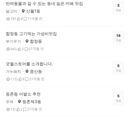
반려동물과 갈 수 있는 동네 숨은 카페 맛집
3
신월1동
댓글
달고미
1개월 전
781
8
1
합정동 고기먹는 가성비맛집
14
합정동
댓글
부기우기
1개월 전
940
2
0
굿윌스토어를 소개합니다.
5
증산동
댓글
거누패치
1개월 전
1.1천
9
3
등촌동 이발소 추천
5
등촌제3동
댓글
우재
1개월 전
1천
2
2