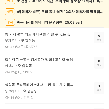
💸 전원 2,000캐시 지급! 우리 동네 정보왕 27회차 (~8/10)
공지
보
게
💰[당첨자 발표] 우리 동네 썰전 12회차 당첨자를 발표합니다!
공지
시
글
목
📢동네생활 커뮤니티 운영정책 (25.08 ver)
공지
록
빵 사서 편히 먹으며 더위를 식힐 수 있는 곳
0
합정동
댓글
부기우기
23시간 전
945
0
1
합정역 제육볶음 김치찌개 맛집 ! 고기질 좋음
0
합정동
댓글
민경혜
1일 전
282
1
1
상암동 투썸플레이스에서 느낀 활기찬 여름 카페 후기
2
상암동
댓글
동그라미7
1주 전
414
0
1