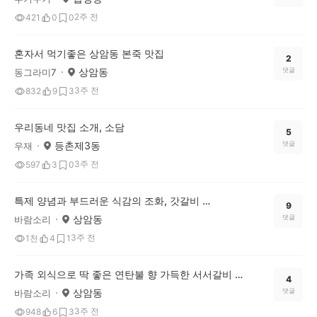
2주 전
421
0
0
혼자서 먹기좋은 상암동 본죽 맛집
2
상암동
댓글
동그라미7
3주 전
832
9
3
우리동네 맛집 소개, 소담
5
등촌제3동
댓글
우재
3주 전
597
3
0
특제 양념과 부드러운 식감의 조화, 갓갈비 마포상암DMC점
9
상암동
댓글
바람소리
3주 전
1천
4
1
가족 외식으로 딱 좋은 연탄불 향 가득한 서서갈비 맛집
4
상암동
댓글
바람소리
3주 전
948
6
3