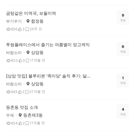
곰탕같은 미역국, 보돌미역
9
합정동
댓글
부기우기
4주 전
806
3
2
투썸플레이스에서 즐기는 여름별미 망고케익
6
상암동
댓글
바람소리
1개월 전
833
3
1
[상암 맛집] 블루리본 '족미당' 솔직 후기: 달콤하고 부드러워요.
1
상암동
댓글
바람소리
1개월 전
693
2
0
등촌동 맛집 소개
4
등촌제3동
댓글
우재
1개월 전
604
2
1