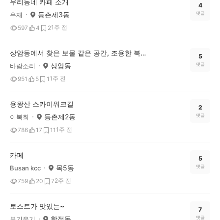
우리동네 카페 소개
4
등촌제3동
댓글
우재
1주 전
597
4
2
상암동에서 찾은 보물 같은 공간, 조용한 북카페산책
5
상암동
댓글
바람소리
1주 전
951
5
1
용왕산 스카이워크길
2
등촌제2동
댓글
이복희
1주 전
786
17
11
카페
5
목5동
댓글
Busan kcc
2주 전
759
20
7
토스트가 맛있는~
7
합정동
댓글
부기우기