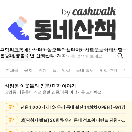
홈
팀워크
동네산책
런마일
모두의챌린지
캐시로또
보험
캐시딜
홈
동네 생활
주변 산책
산책 기록
상암동
전체글
공지
인기
동네 일상
동네 정보
맛집 추천
분실
상암동
이웃들의
인문/과학
이야기
상암동
이웃들이 직접 올린
인문/과학
이야기를 모아봐요
상
전원 1,000캐시! 🥳 우리 동네 썰전 14회차 OPEN (~8/17)
공지
암
동
인
💰[당첨자 발표] 26회차 우리 동네 정보왕 이벤트 당첨자를 발표합니다!
공지
문/
과