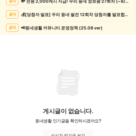
💸 전원 2,000캐시 지급! 우리 동네 정보왕 27회차 (~8/10)
공지
학
게
💰[당첨자 발표] 우리 동네 썰전 12회차 당첨자를 발표합니다!
공지
시
글
목
📢동네생활 커뮤니티 운영정책 (25.08 ver)
공지
록
게시글이 없습니다.
동네생활 인기글을 확인하시겠어요?
실시간 인기글 보기