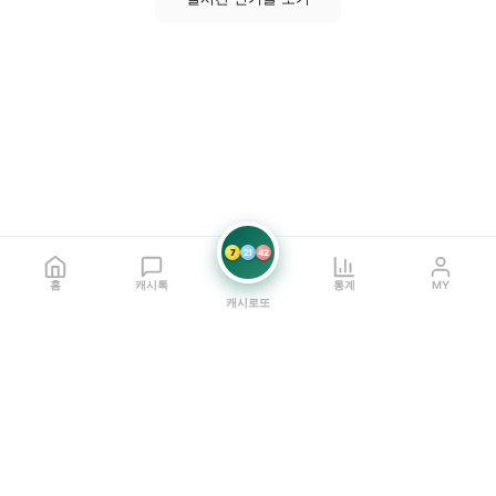
7
21
42
홈
캐시톡
통계
MY
캐시로또