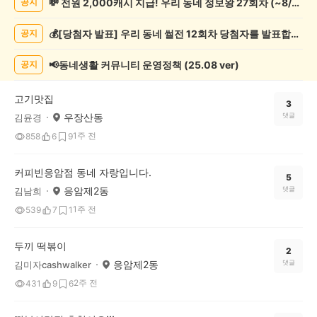
💸 전원 2,000캐시 지급! 우리 동네 정보왕 27회차 (~8/10)
공지
천
게
💰[당첨자 발표] 우리 동네 썰전 12회차 당첨자를 발표합니다!
공지
시
글
목
📢동네생활 커뮤니티 운영정책 (25.08 ver)
공지
록
고기맛집
3
우장산동
댓글
김윤경
1주 전
858
6
9
커피빈응암점 동네 자랑입니다.
5
응암제2동
댓글
김남희
1주 전
539
7
1
두끼 떡볶이
2
응암제2동
댓글
김미자cashwalker
2주 전
431
9
6