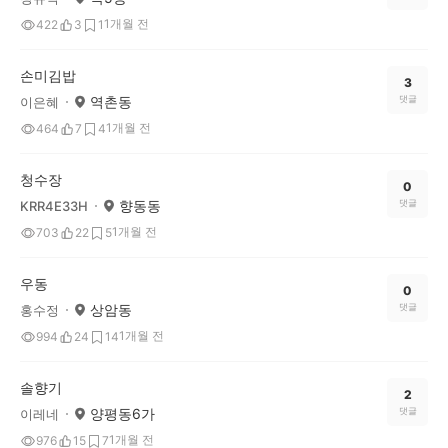
1개월 전
422
3
1
손미김밥
3
역촌동
댓글
이은혜
1개월 전
464
7
4
청수장
0
향동동
댓글
KRR4E33H
1개월 전
703
22
5
우동
0
상암동
댓글
홍수정
1개월 전
994
24
14
솔향기
2
양평동6가
댓글
이레네
1개월 전
976
15
7