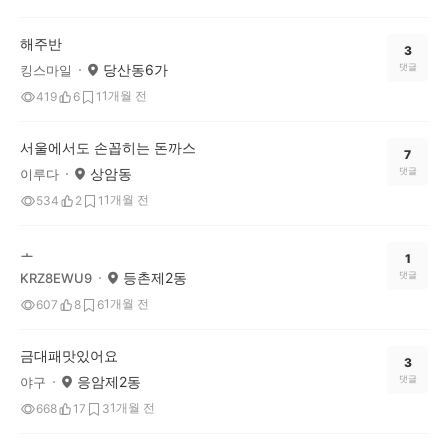
해주반
3
당산동6가
댓글
킹스마일
1개월 전
419
6
1
서울에서도 손꼽히는 돈까스
7
상암동
댓글
이루다
1개월 전
534
2
1
ㅗ
1
등촌제2동
댓글
KRZ8EWU9
1개월 전
607
8
6
금대패맛있어요
3
응암제2동
댓글
야구
1개월 전
668
17
3