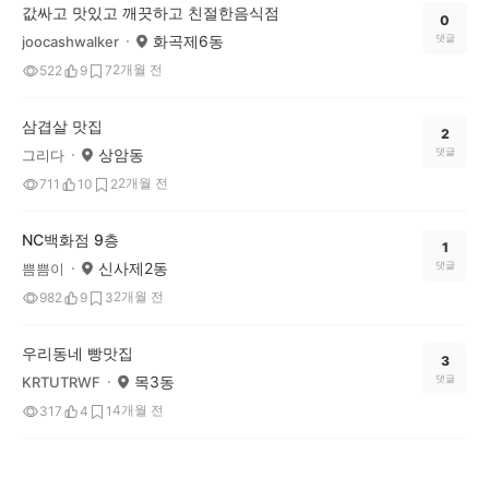
값싸고 맛있고 깨끗하고 친절한음식점
0
화곡제6동
댓글
joocashwalker
2개월 전
522
9
7
삼겹살 맛집
2
상암동
댓글
그리다
2개월 전
711
10
2
NC백화점 9층
1
신사제2동
댓글
쁨쁨이
2개월 전
982
9
3
우리동네 빵맛집
3
목3동
댓글
KRTUTRWF
4개월 전
317
4
1