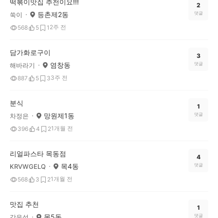
떡볶이맛집 추천이요!!!
2
등촌제2동
댓글
쑥이
2주 전
568
5
1
담가화로구이
3
염창동
댓글
해바라기
3주 전
887
5
3
분식
1
망원제1동
댓글
차정은
1개월 전
396
4
2
리얼파스타 목동점
4
목4동
댓글
KRVWGELQ
1개월 전
568
3
2
맛집 추천
1
목5동
댓글
강유석