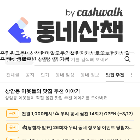
홈
팀워크
동네산책
런마일
모두의챌린지
캐시로또
보험
캐시딜
홈
동네 생활
주변 산책
산책 기록
상암동
전체글
공지
인기
동네 일상
동네 정보
맛집 추천
분실
상암동
이웃들의
맛집 추천
이야기
상암동
이웃들이 직접 올린
맛집 추천
이야기를 모아봐요
상
전원 1,000캐시! 🥳 우리 동네 썰전 14회차 OPEN (~8/17)
공지
암
동
맛
💰[당첨자 발표] 26회차 우리 동네 정보왕 이벤트 당첨자를 발표합니다!
공지
집
추