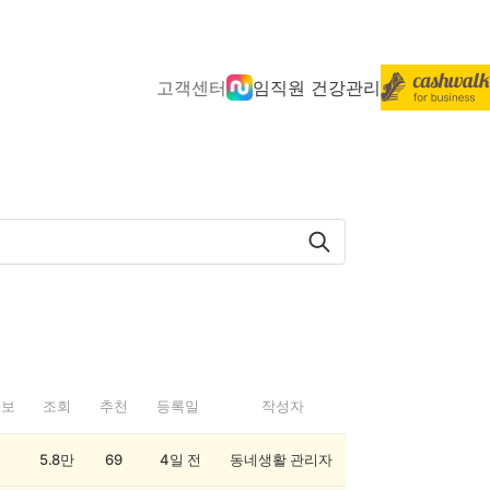
고객센터
임직원 건강관리
정보
조회
추천
등록일
작성자
5.8만
69
4일 전
동네생활 관리자