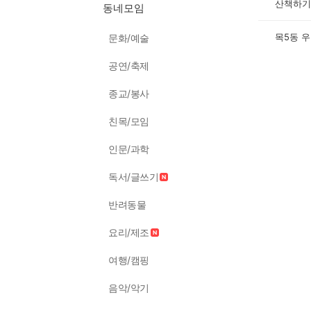
산책하기
동네모임
목5동 
문화/예술
공연/축제
종교/봉사
친목/모임
인문/과학
독서/글쓰기
반려동물
요리/제조
여행/캠핑
음악/악기