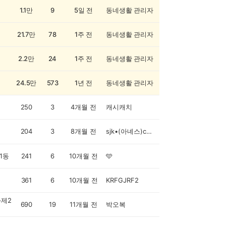
1.1만
9
5일 전
동네생활 관리자
21.7만
78
1주 전
동네생활 관리자
2.2만
24
1주 전
동네생활 관리자
24.5만
573
1년 전
동네생활 관리자
250
3
4개월 전
캐시캐치
204
3
8개월 전
sjk•(아녜스)cashwalker
1동
241
6
10개월 전
🩵
361
6
10개월 전
KRFGJRF2
제2
690
19
11개월 전
박오복