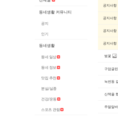
인
증
공지사항
했
동네생활 커뮤니티
어
공지사항
요
공지
게
시
공지사항
인기
글
목
공지사항
동네생활
록
벚꽃
동네 일상
동네 정보
구암글린
맛집 추천
녹번동 
분실/실종
산책을 
건강/운동
주말알바
스포츠 관람