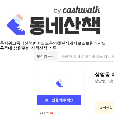
홈
팀워크
동네산책
런마일
모두의챌린지
캐시로또
보험
캐시딜
홈
동네 생활
주변 산책
산책 기록
상암동
상암동
상암동
이웃
상
암
로그인을 해주세요
동
동
공지사항
네
전체글