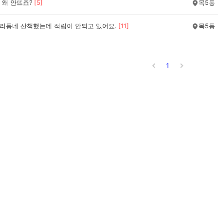
 왜 안뜨죠?
[
5
]
목5동
우리동네 산책했는데 적립이 안되고 있어요.
[
11
]
목5동
1