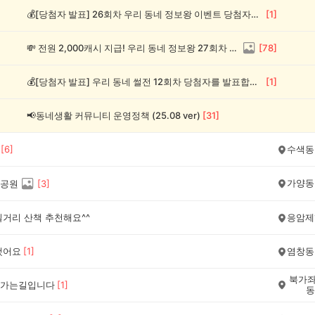
💰[당첨자 발표] 26회차 우리 동네 정보왕 이벤트 당첨자를 발표합니다!
[
1
]
💸 전원 2,000캐시 지급! 우리 동네 정보왕 27회차 (~8/10)
[
78
]
💰[당첨자 발표] 우리 동네 썰전 12회차 당첨자를 발표합니다!
[
1
]
📢동네생활 커뮤니티 운영정책 (25.08 ver)
[
31
]
[
6
]
수색동
가양동
공원
[
3
]
길거리 산책 추천해요^^
응암제
했어요
[
1
]
염창동
북가좌
가는길입니다
[
1
]
동