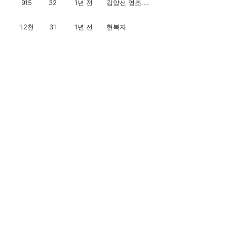
915
32
1년 전
김양선 영조.영상맘
1.2천
31
1년 전
현복자