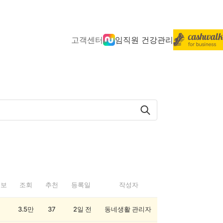
고객센터
임직원 건강관리
정보
조회
추천
등록일
작성자
3.5만
37
2일 전
동네생활 관리자