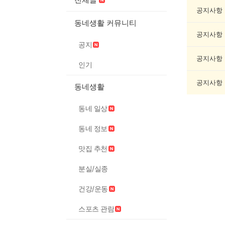
악
기
공지사항
게
동네생활 커뮤니티
시
공지사항
글
공지
목
록
공지사항
인기
공지사항
동네생활
동네 일상
동네 정보
맛집 추천
분실/실종
건강/운동
스포츠 관람