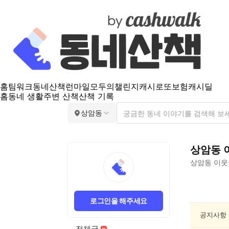
홈
팀워크
동네산책
런마일
모두의챌린지
캐시로또
보험
캐시딜
홈
동네 생활
주변 산책
산책 기록
상암동
상암동
상암동
이웃
상
암
로그인을 해주세요
동
음
공지사항
악/
전체글