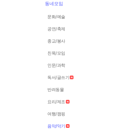
동네모임
문화/예술
공연/축제
종교/봉사
친목/모임
인문/과학
독서/글쓰기
반려동물
요리/제조
여행/캠핑
음악/악기