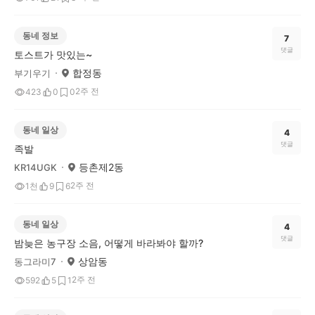
동네 정보
7
댓글
토스트가 맛있는~
합정동
부기우기
2주 전
423
0
0
동네 일상
4
댓글
족발
등촌제2동
KR14UGK
2주 전
1천
9
6
동네 일상
4
댓글
밤늦은 농구장 소음, 어떻게 바라봐야 할까?
상암동
동그라미7
2주 전
592
5
1