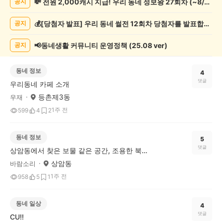
💸 전원 2,000캐시 지급! 우리 동네 정보왕 27회차 (~8/10)
공지
게
시
💰[당첨자 발표] 우리 동네 썰전 12회차 당첨자를 발표합니다!
공지
글
목
록
📢동네생활 커뮤니티 운영정책 (25.08 ver)
공지
동네 정보
4
댓글
우리동네 카페 소개
등촌제3동
우재
1주 전
599
4
2
동네 정보
5
댓글
상암동에서 찾은 보물 같은 공간, 조용한 북카페산책
상암동
바람소리
1주 전
958
5
1
동네 일상
4
댓글
CU!!