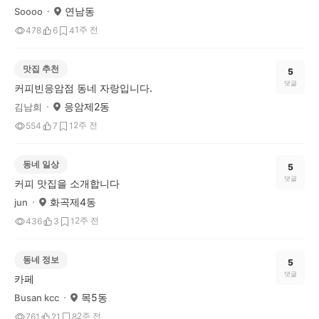
연남동
Soooo
1주 전
478
6
4
맛집 추천
5
댓글
커피빈응암점 동네 자랑입니다.
응암제2동
김남희
2주 전
554
7
1
동네 일상
5
댓글
커피 맛집을 소개합니다
화곡제4동
jun
2주 전
436
3
1
동네 정보
5
댓글
카페
목5동
Busan kcc
2주 전
761
21
8