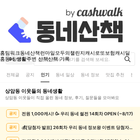
홈
팀워크
동네산책
런마일
모두의챌린지
캐시로또
보험
캐시딜
홈
동네 생활
주변 산책
산책 기록
상암동
전체글
공지
인기
동네 일상
동네 정보
맛집 추천
분실
상암동
이웃들의 동네생활
상암동
이웃들이 직접 올린 동네 정보, 후기, 질문들을 모아봐요
상
전원 1,000캐시! 🥳 우리 동네 썰전 14회차 OPEN (~8/17)
공지
암
동
인
💰[당첨자 발표] 26회차 우리 동네 정보왕 이벤트 당첨자를 발표합니다!
공지
기
글