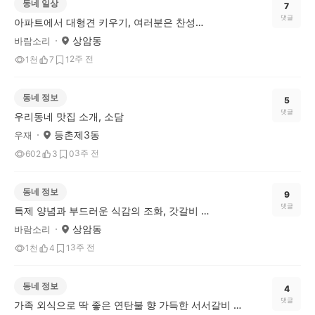
동네 일상
7
댓글
아파트에서 대형견 키우기, 여러분은 찬성하시나요?
상암동
바람소리
2주 전
1천
7
1
동네 정보
5
댓글
우리동네 맛집 소개, 소담
등촌제3동
우재
3주 전
602
3
0
동네 정보
9
댓글
특제 양념과 부드러운 식감의 조화, 갓갈비 마포상암DMC점
상암동
바람소리
3주 전
1천
4
1
동네 정보
4
댓글
가족 외식으로 딱 좋은 연탄불 향 가득한 서서갈비 맛집