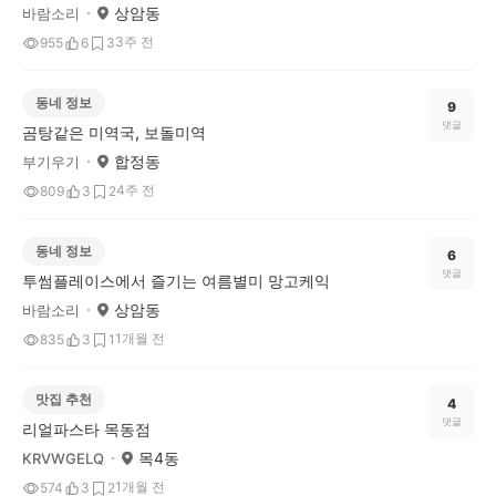
상암동
바람소리
3주 전
955
6
3
동네 정보
9
댓글
곰탕같은 미역국, 보돌미역
합정동
부기우기
4주 전
809
3
2
동네 정보
6
댓글
투썸플레이스에서 즐기는 여름별미 망고케익
상암동
바람소리
1개월 전
835
3
1
맛집 추천
4
댓글
리얼파스타 목동점
목4동
KRVWGELQ
1개월 전
574
3
2