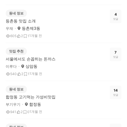
동네 정보
4
댓글
등촌동 맛집 소개
등촌제3동
우재
1개월 전
605
2
1
맛집 추천
7
댓글
서울에서도 손꼽히는 돈까스
상암동
이루다
1개월 전
540
2
1
동네 정보
14
댓글
합정동 고기먹는 가성비맛집
합정동
부기우기
1개월 전
941
2
0