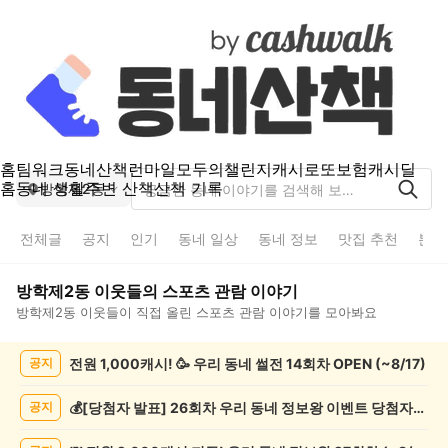
홈
팀워크
동네산책
런마일
모두의챌린지
캐시로또
보험
캐시딜
홈
동네 생활
주변 산책
산책 기록
방학제2동
전체글
공지
인기
동네 일상
동네 정보
맛집 추천
분실
방학제2동
이웃들의
스포츠 관람
이야기
방학제2동
이웃들이 직접 올린
스포츠 관람
이야기를 모아봐요
방
전원 1,000캐시! 🥳 우리 동네 썰전 14회차 OPEN (~8/17)
공지
학
제
2
💰[당첨자 발표] 26회차 우리 동네 정보왕 이벤트 당첨자를 발표합니다!
공지
동
스