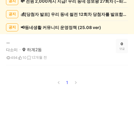
💸 전원 2,000캐시 지급! 우리 동네 정보왕 27회차 (~8/10)
공지
포
츠
💰[당첨자 발표] 우리 동네 썰전 12회차 당첨자를 발표합니다!
공지
관
람
게
📢동네생활 커뮤니티 운영정책 (25.08 ver)
공지
시
글
ㅡ
목
0
하계2동
댓글
다소미
록
2개월 전
494
10
1
1