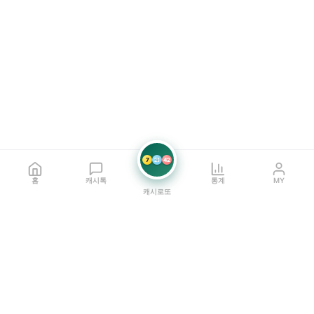
7
21
42
홈
캐시톡
통계
MY
캐시로또