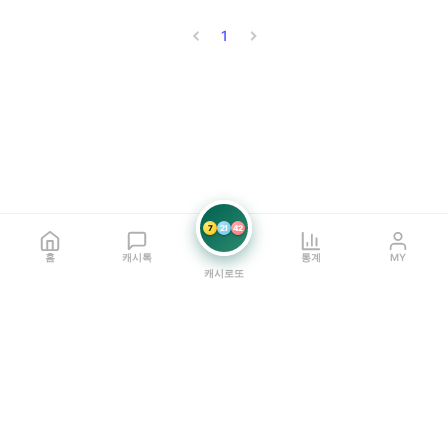
1
7
21
42
홈
캐시톡
통계
MY
캐시로또