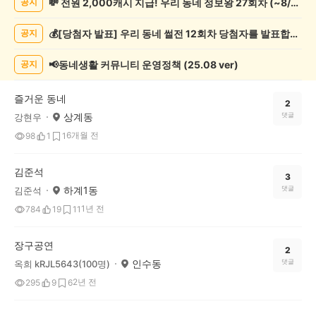
💸 전원 2,000캐시 지급! 우리 동네 정보왕 27회차 (~8/10)
공지
연/
축
💰[당첨자 발표] 우리 동네 썰전 12회차 당첨자를 발표합니다!
공지
제
게
시
📢동네생활 커뮤니티 운영정책 (25.08 ver)
공지
글
목
즐거운 동네
록
2
상계동
댓글
강현우
6개월 전
98
1
1
김준석
3
하계1동
댓글
김준석
1년 전
784
19
11
장구공연
2
인수동
댓글
옥희 kRJL5643(100명)
2년 전
295
9
6