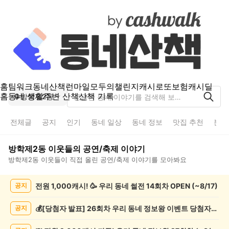
홈
팀워크
동네산책
런마일
모두의챌린지
캐시로또
보험
캐시딜
홈
동네 생활
주변 산책
산책 기록
방학제2동
전체글
공지
인기
동네 일상
동네 정보
맛집 추천
분실
방학제2동
이웃들의
공연/축제
이야기
방학제2동
이웃들이 직접 올린
공연/축제
이야기를 모아봐요
방
전원 1,000캐시! 🥳 우리 동네 썰전 14회차 OPEN (~8/17)
공지
학
제
2
💰[당첨자 발표] 26회차 우리 동네 정보왕 이벤트 당첨자를 발표합니다!
공지
동
공