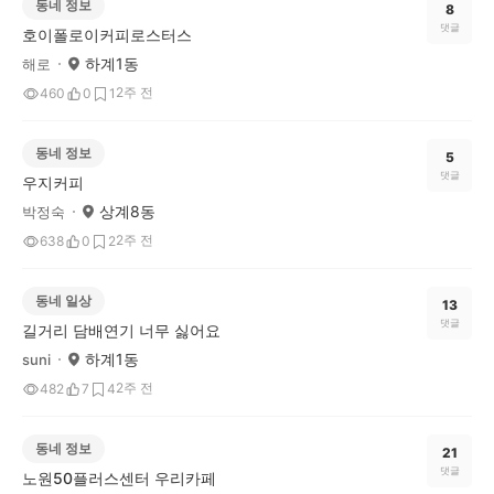
동네 정보
8
댓글
호이폴로이커피로스터스
하계1동
해로
2주 전
460
0
1
동네 정보
5
댓글
우지커피
상계8동
박정숙
2주 전
638
0
2
동네 일상
13
댓글
길거리 담배연기 너무 싫어요
하계1동
suni
2주 전
482
7
4
동네 정보
21
댓글
노원50플러스센터 우리카페