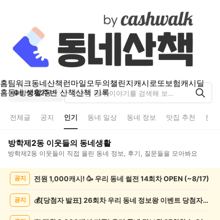
홈
팀워크
동네산책
런마일
모두의챌린지
캐시로또
보험
캐시딜
홈
동네 생활
주변 산책
산책 기록
방학제2동
전체글
공지
인기
동네 일상
동네 정보
맛집 추천
분실
방학제2동
이웃들의 동네생활
방학제2동
이웃들이 직접 올린 동네 정보, 후기, 질문들을 모아봐요
방
전원 1,000캐시! 🥳 우리 동네 썰전 14회차 OPEN (~8/17)
공지
학
제
2
💰[당첨자 발표] 26회차 우리 동네 정보왕 이벤트 당첨자를 발표합니다!
공지
동
인