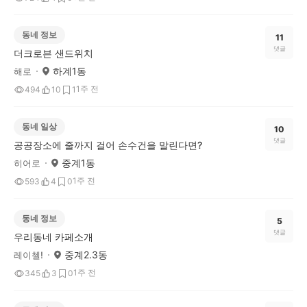
동네 정보
11
댓글
더크로븐 샌드위치
하계1동
해로
1주 전
494
10
1
동네 일상
10
댓글
공공장소에 줄까지 걸어 손수건을 말린다면?
중계1동
히어로
1주 전
593
4
0
동네 정보
5
댓글
우리동네 카페소개
중계2.3동
레이첼!
1주 전
345
3
0