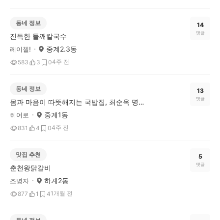
동네 정보
14
댓글
진득한 들깨칼국수
중계2.3동
레이첼!
4주 전
583
3
0
동네 정보
13
댓글
몸과 마음이 따뜻해지는 국밥집, 최순옥 명품국밥 노원점
중계1동
히어로
4주 전
831
4
0
맛집 추천
5
댓글
춘천왕닭갈비
하계2동
조명자
1개월 전
877
1
4