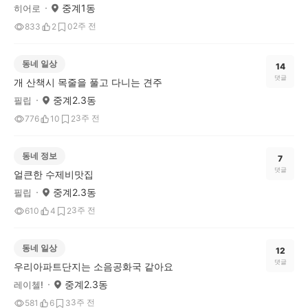
중계1동
히어로
2주 전
833
2
0
동네 일상
14
댓글
개 산책시 목줄을 풀고 다니는 견주
중계2.3동
필립
3주 전
776
10
2
동네 정보
7
댓글
얼큰한 수제비맛집
중계2.3동
필립
3주 전
610
4
2
동네 일상
12
댓글
우리아파트단지는 소음공화국 같아요
중계2.3동
레이첼!
3주 전
581
6
3