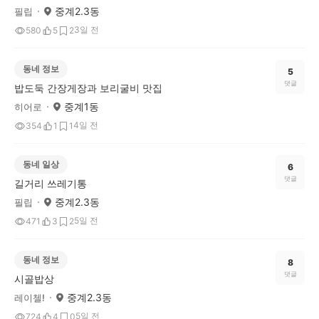
중계2.3동
필립
3일 전
580
5
2
동네 정보
5
댓글
밥도둑 간장게장과 보리굴비 맛집
중계1동
히어로
4일 전
354
1
1
동네 일상
6
댓글
길거리 쓰레기통
중계2.3동
필립
5일 전
471
3
2
동네 정보
8
댓글
시골밥상
중계2.3동
레이첼!
5일 전
724
4
0