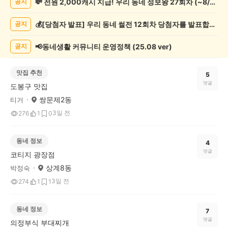
💸 전원 2,000캐시 지급! 우리 동네 정보왕 27회차 (~8/10)
공지
기
글
💰[당첨자 발표] 우리 동네 썰전 12회차 당첨자를 발표합니다!
공지
게
시
글
📢동네생활 커뮤니티 운영정책 (25.08 ver)
공지
목
록
맛집 추천
5
댓글
도봉구 맛집
쌍문제2동
티거
3일 전
276
1
0
동네 정보
4
댓글
코티지 광장점
상계8동
박정숙
3일 전
274
1
1
동네 정보
7
댓글
의정부식 부대찌개