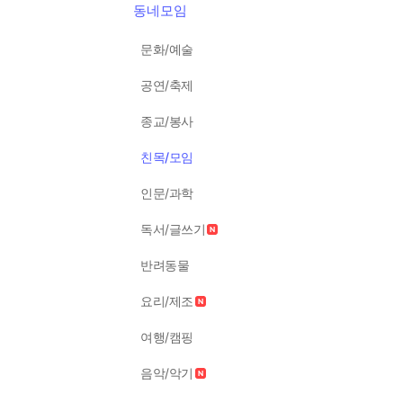
동네모임
문화/예술
공연/축제
종교/봉사
친목/모임
인문/과학
독서/글쓰기
반려동물
요리/제조
여행/캠핑
음악/악기