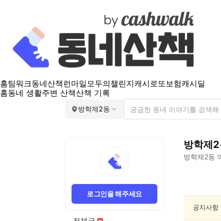
홈
팀워크
동네산책
런마일
모두의챌린지
캐시로또
보험
캐시딜
홈
동네 생활
주변 산책
산책 기록
방학제2동
방학제2
방학제2동
방
학
로그인을 해주세요
제
2
공지사항
동
전체글