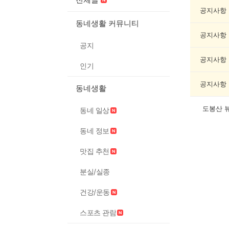
친
목/
공지사항
모
동네생활 커뮤니티
임
공지사항
게
공지
시
글
공지사항
인기
목
록
공지사항
동네생활
도봉산 뷰
동네 일상
동네 정보
맛집 추천
분실/실종
건강/운동
스포츠 관람