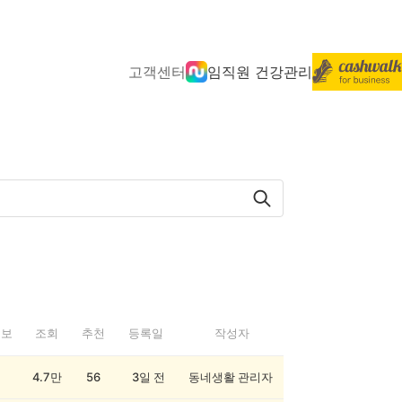
고객센터
임직원 건강관리
정보
조회
추천
등록일
작성자
4.7만
56
3일 전
동네생활 관리자