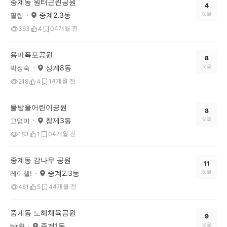
중계동 원터근린공원
4
중계2.3동
댓글
필립
4개월 전
363
4
0
용마폭포공원
8
상계8동
댓글
박정숙
4개월 전
218
4
1
물방울어린이공원
8
창제3동
댓글
고영미
4개월 전
183
1
0
중계동 감나무 공원
11
중계2.3동
댓글
레이첼!
4개월 전
481
5
4
중계동 노해체육공원
9
중계1동
댓글
hir황