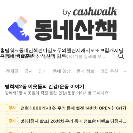
홈
팀워크
동네산책
런마일
모두의챌린지
캐시로또
보험
캐시딜
홈
동네 생활
주변 산책
산책 기록
방학제2동
전체글
공지
인기
동네 일상
동네 정보
맛집 추천
분실
방학제2동
이웃들의
건강/운동
이야기
방학제2동
이웃들이 직접 올린
건강/운동
이야기를 모아봐요
방
전원 1,000캐시! 🥳 우리 동네 썰전 14회차 OPEN (~8/17)
공지
학
제
2
💰[당첨자 발표] 26회차 우리 동네 정보왕 이벤트 당첨자를 발표합니다!
공지
동
건