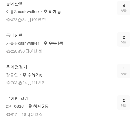
동네산책
4
하계동
댓글
이동자cashwalker
1년 전
872
24
10
동네산책
2
수유1동
댓글
가을꽃cashwalker
1년 전
220
6
0
우이천걷기
1
수유2동
댓글
장금연
1년 전
793
24
11
우이천 걷기
2
창제5동
댓글
화니0626
1년 전
617
18
2