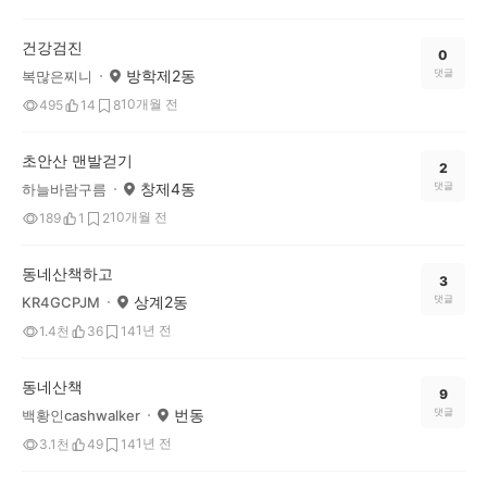
건강검진
0
방학제2동
댓글
복많은찌니
10개월 전
495
14
8
초안산 맨발걷기
2
창제4동
댓글
하늘바람구름
10개월 전
189
1
2
동네산책하고
3
상계2동
댓글
KR4GCPJM
1년 전
1.4천
36
14
동네산책
9
번동
댓글
백황인cashwalker
1년 전
3.1천
49
14