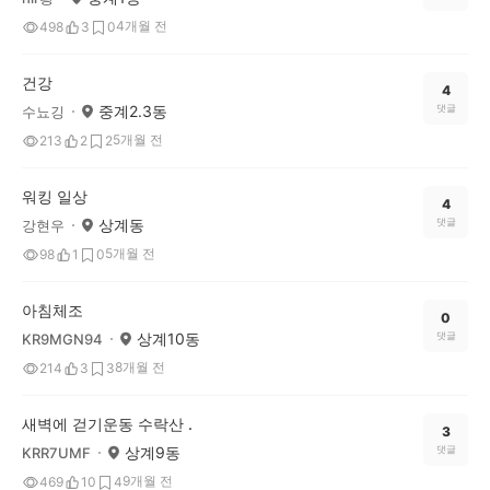
4개월 전
498
3
0
건강
4
중계2.3동
댓글
수뇨깅
5개월 전
213
2
2
워킹 일상
4
상계동
댓글
강현우
5개월 전
98
1
0
아침체조
0
상계10동
댓글
KR9MGN94
8개월 전
214
3
3
새벽에 걷기운동 수락산 .
3
상계9동
댓글
KRR7UMF
9개월 전
469
10
4