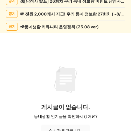
💰[당첨자 발표] 26회차 우리 동네 정보왕 이벤트 당첨자를 발표합니다!
공지
악/
악
💸 전원 2,000캐시 지급! 우리 동네 정보왕 27회차 (~8/10)
공지
기
게
시
📢동네생활 커뮤니티 운영정책 (25.08 ver)
공지
글
목
록
게시글이 없습니다.
동네생활 인기글을 확인하시겠어요?
실시간 인기글 보기