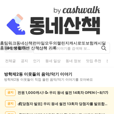
홈
팀워크
동네산책
런마일
모두의챌린지
캐시로또
보험
캐시딜
홈
동네 생활
주변 산책
산책 기록
방학제2동
전체글
공지
인기
동네 일상
동네 정보
맛집 추천
분실
방학제2동
이웃들의
음악/악기
이야기
방학제2동
이웃들이 직접 올린
음악/악기
이야기를 모아봐요
방
전원 1,000캐시! 🥳 우리 동네 썰전 14회차 OPEN (~8/17)
공지
학
제
2
💰[당첨자 발표] 우리 동네 썰전 13회차 당첨자를 발표합니다!
공지
동
음