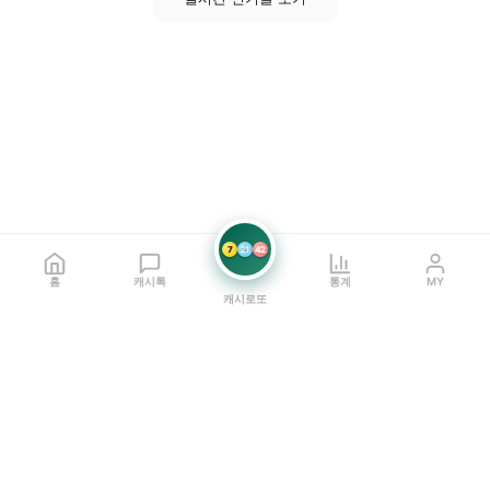
7
21
42
홈
캐시톡
통계
MY
캐시로또