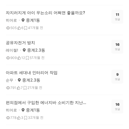
자지러지게 아이 우는소리 어쪄면 좋을까요?
11
중계1동
댓글
히어로
1개월 전
505
6
4
공유자전거 방치
16
중계2.3동
댓글
레이첼!
1개월 전
909
12
5
아파트 세대내 인터리어 작업
9
중계2.3동
댓글
순무
1개월 전
791
7
2
편의점에서 구입한 에너지바 소비기한 지난 제품
16
중계1동
댓글
히어로
2개월 전
778
3
3