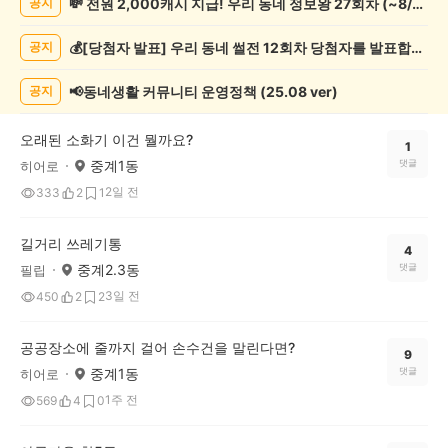
💸 전원 2,000캐시 지급! 우리 동네 정보왕 27회차 (~8/10)
공지
네
일
💰[당첨자 발표] 우리 동네 썰전 12회차 당첨자를 발표합니다!
공지
상
게
시
📢동네생활 커뮤니티 운영정책 (25.08 ver)
공지
글
목
오래된 소화기 이건 뭘까요?
록
1
중계1동
댓글
히어로
2일 전
333
2
1
길거리 쓰레기통
4
중계2.3동
댓글
필립
3일 전
450
2
2
공공장소에 줄까지 걸어 손수건을 말린다면?
9
중계1동
댓글
히어로
1주 전
569
4
0