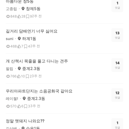
아름다운 창5동
1
창제5동
댓글
고종립
2주 전
848
28
9
길거리 담배연기 너무 싫어요
13
하계1동
댓글
suni
2주 전
468
7
4
개 산책시 목줄을 풀고 다니는 견주
14
중계2.3동
댓글
필립
3주 전
766
10
2
우리아파트단지는 소음공화국 같아요
12
중계2.3동
댓글
레이첼!
3주 전
570
6
3
정말 멧돼지 나와요??
1
수유1동
댓글
김상배