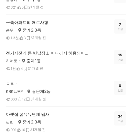
1개월 전
321
5
2
구축아파트의 애로사항
7
중계2.3동
댓글
순무
1개월 전
1.3천
3
5
전기자전거 등 반납장소 어디까지 허용되어야 하나요?
15
중계1동
댓글
히어로
1개월 전
1천
4
3
ㅇㄹ~
0
쌍문제2동
댓글
KRKLJAP
1개월 전
663
12
3
아랫집 섬유유연제 냄새
34
중계2.3동
댓글
필립
1개월 전
991
10
3