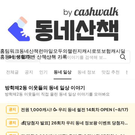
홈
팀워크
동네산책
런마일
모두의챌린지
캐시로또
보험
캐시딜
홈
동네 생활
주변 산책
산책 기록
방학제2동
전체글
공지
인기
동네 일상
동네 정보
맛집 추천
분실
방학제2동
이웃들의
동네 일상
이야기
방학제2동
이웃들이 직접 올린
동네 일상
이야기를 모아봐요
방
전원 1,000캐시! 🥳 우리 동네 썰전 14회차 OPEN (~8/17)
공지
학
제
2
💰[당첨자 발표] 26회차 우리 동네 정보왕 이벤트 당첨자를 발표합니다!
공지
동
동