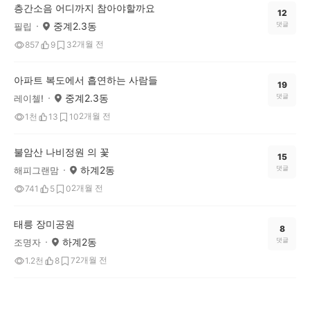
층간소음 어디까지 참아야할까요
12
중계2.3동
댓글
필립
2개월 전
857
9
3
아파트 복도에서 흡연하는 사람들
19
중계2.3동
댓글
레이첼!
2개월 전
1천
13
10
불암산 나비정원 의 꽃
15
하계2동
댓글
해피그랜맘
2개월 전
741
5
0
태릉 장미공원
8
하계2동
댓글
조명자
2개월 전
1.2천
8
7