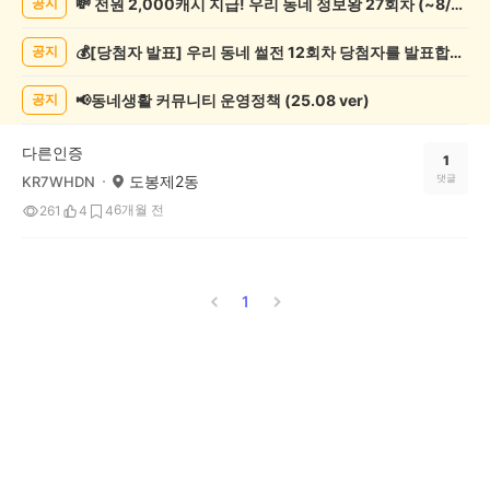
💸 전원 2,000캐시 지급! 우리 동네 정보왕 27회차 (~8/10)
공지
실/
실
💰[당첨자 발표] 우리 동네 썰전 12회차 당첨자를 발표합니다!
공지
종
게
시
📢동네생활 커뮤니티 운영정책 (25.08 ver)
공지
글
목
다른인증
록
1
도봉제2동
댓글
KR7WHDN
6개월 전
261
4
4
1