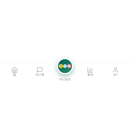
7
21
42
홈
캐시톡
통계
MY
캐시로또