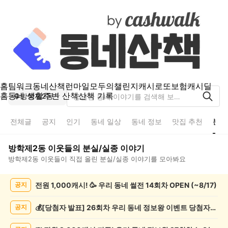
홈
팀워크
동네산책
런마일
모두의챌린지
캐시로또
보험
캐시딜
홈
동네 생활
주변 산책
산책 기록
방학제2동
전체글
공지
인기
동네 일상
동네 정보
맛집 추천
분실
방학제2동
이웃들의
분실/실종
이야기
방학제2동
이웃들이 직접 올린
분실/실종
이야기를 모아봐요
방
전원 1,000캐시! 🥳 우리 동네 썰전 14회차 OPEN (~8/17)
공지
학
제
2
💰[당첨자 발표] 26회차 우리 동네 정보왕 이벤트 당첨자를 발표합니다!
공지
동
분