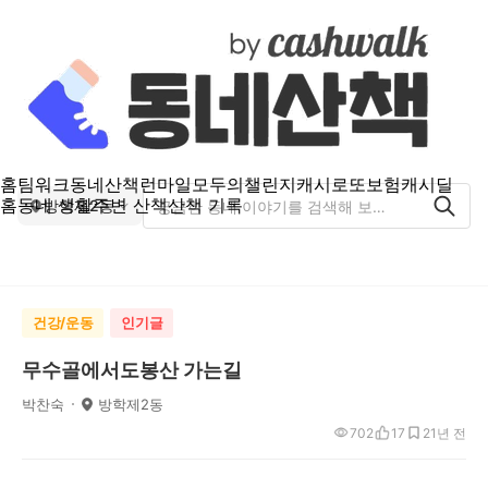
홈
팀워크
동네산책
런마일
모두의챌린지
캐시로또
보험
캐시딜
홈
동네 생활
주변 산책
산책 기록
방학제2동
건강/운동
인기글
무수골에서도봉산 가는길
박찬숙
방학제2동
702
17
2
1년 전