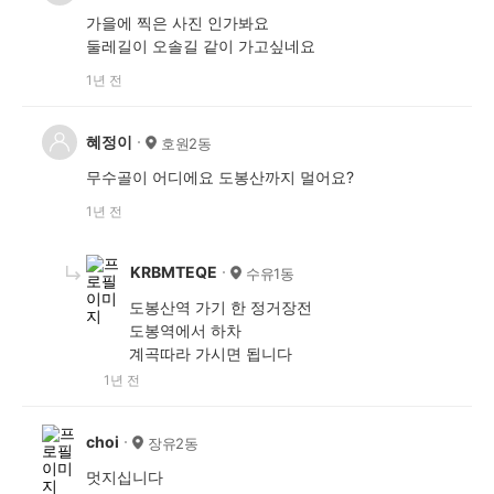
가을에 찍은 사진 인가봐요
둘레길이 오솔길 같이 가고싶네요
1년 전
혜정이
호원2동
무수골이 어디에요 도봉산까지 멀어요?
1년 전
KRBMTEQE
수유1동
도봉산역 가기 한 정거장전
도봉역에서 하차
계곡따라 가시면 됩니다
1년 전
choi
장유2동
멋지십니다