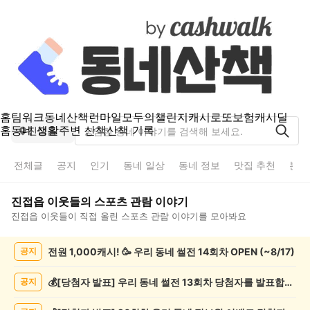
홈
팀워크
동네산책
런마일
모두의챌린지
캐시로또
보험
캐시딜
홈
동네 생활
주변 산책
산책 기록
진접읍
전체글
공지
인기
동네 일상
동네 정보
맛집 추천
분실
진접읍
이웃들의
스포츠 관람
이야기
진접읍
이웃들이 직접 올린
스포츠 관람
이야기를 모아봐요
진
전원 1,000캐시! 🥳 우리 동네 썰전 14회차 OPEN (~8/17)
공지
접
읍
스
💰[당첨자 발표] 우리 동네 썰전 13회차 당첨자를 발표합니다!
공지
포
츠