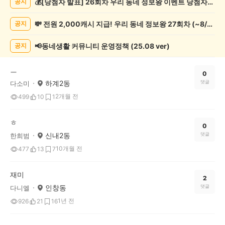
💰[당첨자 발표] 26회차 우리 동네 정보왕 이벤트 당첨자를 발표합니다!
공지
관
람
💸 전원 2,000캐시 지급! 우리 동네 정보왕 27회차 (~8/10)
공지
게
시
글
📢동네생활 커뮤니티 운영정책 (25.08 ver)
공지
목
록
ㅡ
0
하계2동
댓글
다소미
2개월 전
499
10
1
ㅎ
0
신내2동
댓글
한희범
10개월 전
477
13
7
재미
2
인창동
댓글
다니엘
1년 전
926
21
16