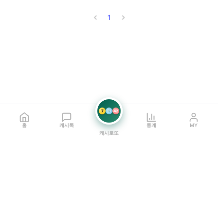
1
7
21
42
홈
캐시톡
통계
MY
캐시로또