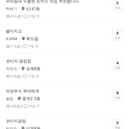
우리동네 두툼한 돈까스 맛집 추천합니다
2
신내1동
댓글
뚝배기
1일 전
414
1
0
별미지교
2
화도읍
댓글
ILSAM
1일 전
173
1
1
코티지 광장점
4
상계8동
댓글
박정숙
3일 전
278
1
1
의정부식 부대찌개
8
중계2.3동
댓글
필립
4일 전
598
5
2
코티지광점
2
상계8동
댓글
박정숙