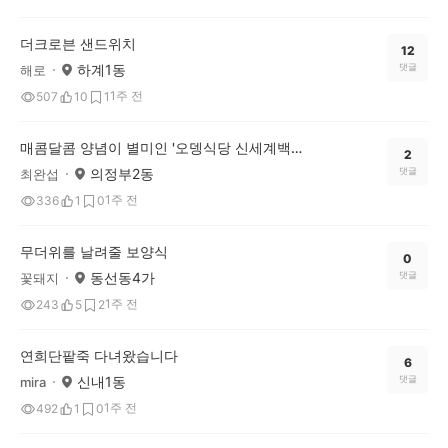
더크로븐 샌드위치
12
하계1동
댓글
해로
1주 전
507
10
1
매콤달콤 양념이 별미인 '오뎅식당 신세계백화점 의정부점' 부대볶음! 🥘
2
의정부2동
댓글
최완섭
1주 전
336
1
0
무더위를 날려줄 보양식
0
동선동4가
댓글
꽃돼지
1주 전
243
5
2
연희단팥죽 다녀왔습니다
6
신내1동
댓글
mira
1주 전
492
1
0