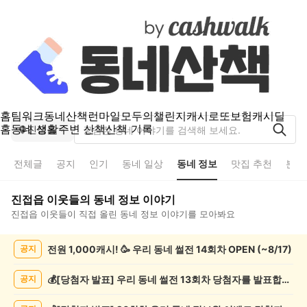
홈
팀워크
동네산책
런마일
모두의챌린지
캐시로또
보험
캐시딜
홈
동네 생활
주변 산책
산책 기록
진접읍
전체글
공지
인기
동네 일상
동네 정보
맛집 추천
분실
진접읍
이웃들의
동네 정보
이야기
진접읍
이웃들이 직접 올린
동네 정보
이야기를 모아봐요
진
전원 1,000캐시! 🥳 우리 동네 썰전 14회차 OPEN (~8/17)
공지
접
읍
동
💰[당첨자 발표] 우리 동네 썰전 13회차 당첨자를 발표합니다!
공지
네
정