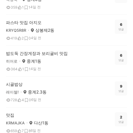
4일 전
359
1
1
파스타 맛집 아지오
6
상봉제2동
댓글
KRYQ5R8R
4일 전
419
2
0
밥도둑 간장게장과 보리굴비 맛집
6
중계1동
댓글
히어로
4일 전
364
1
1
시골밥상
9
중계2.3동
댓글
레이첼!
6일 전
728
4
0
맛집
2
다산1동
댓글
KRMAJKA
6일 전
659
7
8