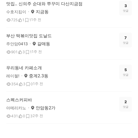
맛집.. 신의주 순대와 쭈꾸미 다산지금점
3
지금동
댓글
수호지킴이
1주 전
725
1
1
부산 떡볶이맛집 도날드
7
갈매동
댓글
주안맘0413
1주 전
901
3
1
우리동네 카페소개
5
중계2.3동
댓글
레이첼!
1주 전
354
3
0
스펙스커피바
2
안암동2가
댓글
아메리카노
2주 전
431
0
3