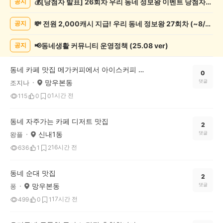
💰[당첨자 발표] 26회차 우리 동네 정보왕 이벤트 당첨자를 발표합니다!
공지
보
게
💸 전원 2,000캐시 지급! 우리 동네 정보왕 27회차 (~8/10)
공지
시
글
목
📢동네생활 커뮤니티 운영정책 (25.08 ver)
공지
록
동네 카페 맛집 메가커피에서 아이스커피 먹어요
0
망우본동
댓글
조지나
1시간 전
115
0
0
동네 자주가는 카페 디저트 맛집
2
신내1동
댓글
왕플
16시간 전
636
1
2
동네 순대 맛집
2
망우본동
댓글
퐁
17시간 전
499
0
1