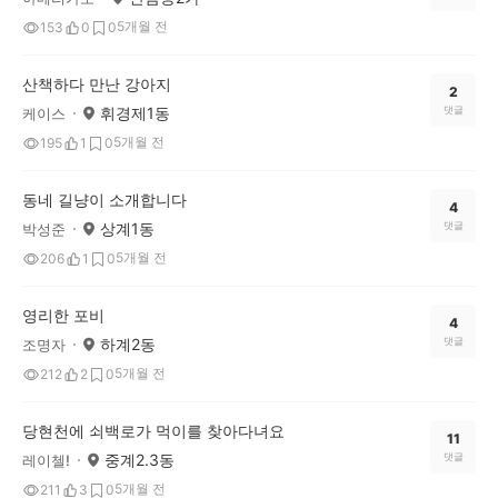
5개월 전
153
0
0
산책하다 만난 강아지
2
휘경제1동
댓글
케이스
5개월 전
195
1
0
동네 길냥이 소개합니다
4
상계1동
댓글
박성준
5개월 전
206
1
0
영리한 포비
4
하계2동
댓글
조명자
5개월 전
212
2
0
당현천에 쇠백로가 먹이를 찾아다녀요
11
중계2.3동
댓글
레이첼!
5개월 전
211
3
0