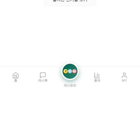
7
21
42
홈
캐시톡
통계
MY
캐시로또