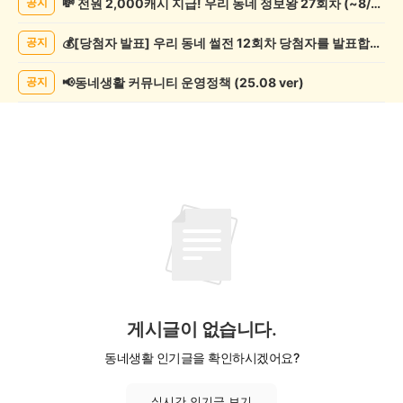
💸 전원 2,000캐시 지급! 우리 동네 정보왕 27회차 (~8/10)
공지
기
게
💰[당첨자 발표] 우리 동네 썰전 12회차 당첨자를 발표합니다!
공지
시
글
목
📢동네생활 커뮤니티 운영정책 (25.08 ver)
공지
록
게시글이 없습니다.
동네생활 인기글을 확인하시겠어요?
실시간 인기글 보기