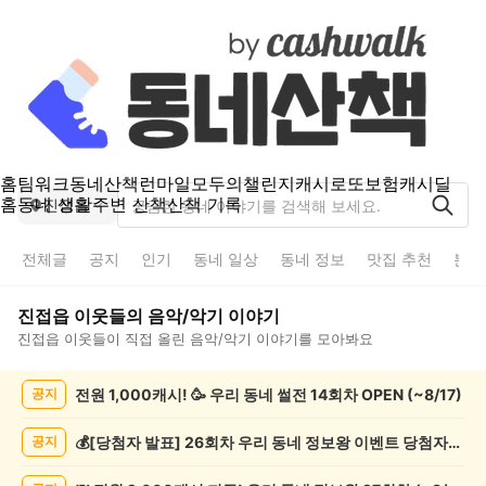
홈
팀워크
동네산책
런마일
모두의챌린지
캐시로또
보험
캐시딜
홈
동네 생활
주변 산책
산책 기록
진접읍
전체글
공지
인기
동네 일상
동네 정보
맛집 추천
분실
진접읍
이웃들의
음악/악기
이야기
진접읍
이웃들이 직접 올린
음악/악기
이야기를 모아봐요
진
전원 1,000캐시! 🥳 우리 동네 썰전 14회차 OPEN (~8/17)
공지
접
읍
음
💰[당첨자 발표] 26회차 우리 동네 정보왕 이벤트 당첨자를 발표합니다!
공지
악/
악