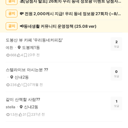
💰[당첨자 발표] 26회차 우리 동네 정보왕 이벤트 당첨자를 발표합니다!
공지
임
게
💸 전원 2,000캐시 지급! 우리 동네 정보왕 27회차 (~8/10)
공지
시
글
목
📢동네생활 커뮤니티 운영정책 (25.08 ver)
공지
록
도봉산 뷰 카페 '우리동네커피집'
2
도봉제1동
댓글
예환
3주 전
668
4
2
스텔라이브 아시는분 ??
0
신내2동
댓글
7개월 전
236
1
0
같이 산책할 사람??
1
신내2동
댓글
stella
1년 전
1.5천
31
23