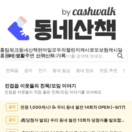
홈
팀워크
동네산책
런마일
모두의챌린지
캐시로또
보험
캐시딜
홈
동네 생활
주변 산책
산책 기록
진접읍
전체글
공지
인기
동네 일상
동네 정보
맛집 추천
분실
진접읍
이웃들의
친목/모임
이야기
진접읍
이웃들이 직접 올린
친목/모임
이야기를 모아봐요
진
전원 1,000캐시! 🥳 우리 동네 썰전 14회차 OPEN (~8/17)
공지
접
읍
친
💰[당첨자 발표] 우리 동네 썰전 13회차 당첨자를 발표합니다!
공지
목/
모