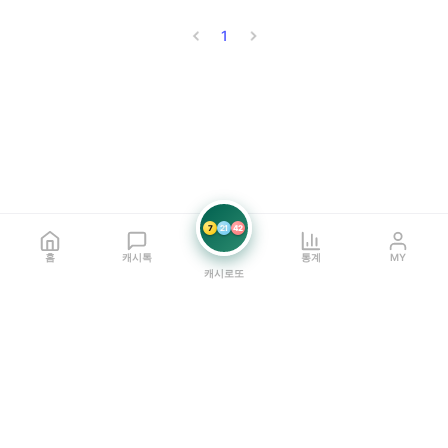
1
7
21
42
홈
캐시톡
통계
MY
캐시로또