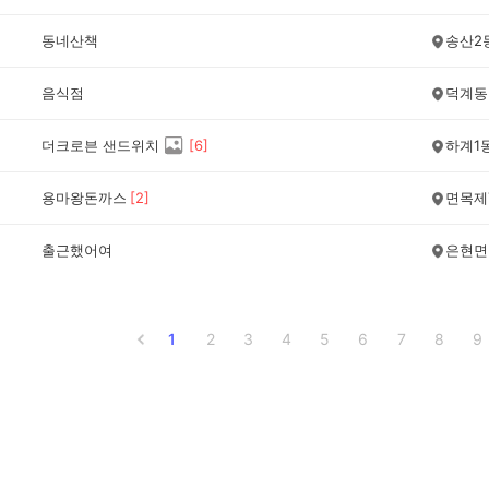
동네산책
송산2
음식점
덕계동
더크로븐 샌드위치
[
6
]
하계1
용마왕돈까스
[
2
]
면목제
출근했어여
은현면
1
2
3
4
5
6
7
8
9