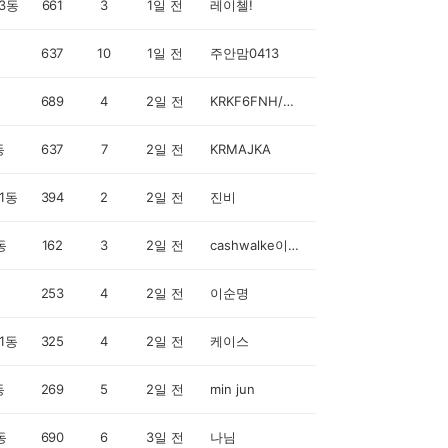
3동
661
3
1일 전
레이첼!
637
10
1일 전
주안맘0413
689
4
2일 전
KRKF6FNH/김정희
동
637
7
2일 전
KRMAJKA
1동
394
2
2일 전
진비
동
162
3
2일 전
cashwalke이유진r
253
4
2일 전
이순명
1동
325
4
2일 전
케이스
동
269
5
2일 전
min jun
동
690
6
3일 전
나님