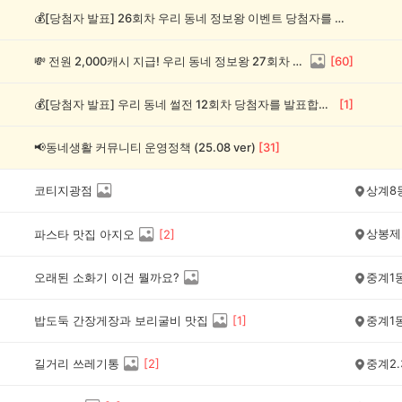
💰[당첨자 발표] 26회차 우리 동네 정보왕 이벤트 당첨자를 발표합니다!
💸 전원 2,000캐시 지급! 우리 동네 정보왕 27회차 (~8/10)
[
60
]
💰[당첨자 발표] 우리 동네 썰전 12회차 당첨자를 발표합니다!
[
1
]
📢동네생활 커뮤니티 운영정책 (25.08 ver)
[
31
]
코티지광점
상계8
상봉제
파스타 맛집 아지오
[
2
]
오래된 소화기 이건 뭘까요?
중계1
밥도둑 간장게장과 보리굴비 맛집
[
1
]
중계1
길거리 쓰레기통
[
2
]
중계2.