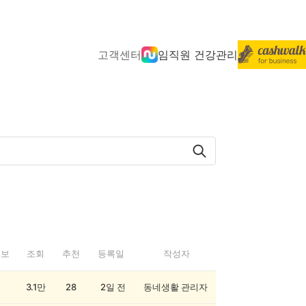
고객센터
임직원 건강관리
정보
조회
추천
등록일
작성자
3.1만
28
2일 전
동네생활 관리자