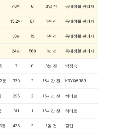
7.6천
6
3일 전
동네생활 관리자
15.2만
67
1주 전
동네생활 관리자
1.8만
19
1주 전
동네생활 관리자
24만
568
1년 전
동네생활 관리자
동
7
0
3분 전
박정숙
2동
330
2
16시간 전
KRYQ5R8R
동
296
2
16시간 전
히어로
동
311
1
16시간 전
히어로
3동
428
2
1일 전
필립