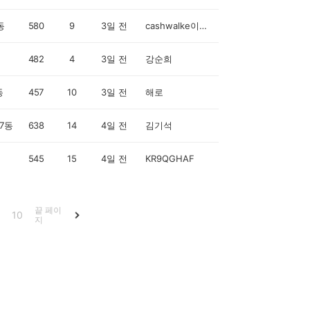
동
580
9
3일 전
cashwalke이유진r
482
4
3일 전
강순희
동
457
10
3일 전
해로
7동
638
14
4일 전
김기석
545
15
4일 전
KR9QGHAF
끝 페이
10
지