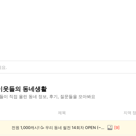
이웃들의 동네생활
이 직접 올린 동네 정보, 후기, 질문들을 모아봐요
제목
지역 
전원 1,000캐시! 🥳 우리 동네 썰전 14회차 OPEN (~8/17)
[
9
]