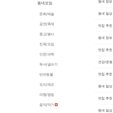
동네 정보
동네모임
동네 일상
문화/예술
공연/축제
맛집 추천
종교/봉사
동네 정보
친목/모임
맛집 추천
인문/과학
건강/운동
독서/글쓰기
맛집 추천
반려동물
요리/제조
동네 일상
여행/캠핑
맛집 추천
음악/악기
동네 일상