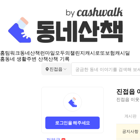
홈
팀워크
동네산책
런마일
모두의챌린지
캐시로또
보험
캐시딜
홈
동네 생활
주변 산책
산책 기록
진접읍
진접읍
진접읍
이웃들
진
게시판
접
로그인을 해주세요
읍
전
공지사항
체
전체글