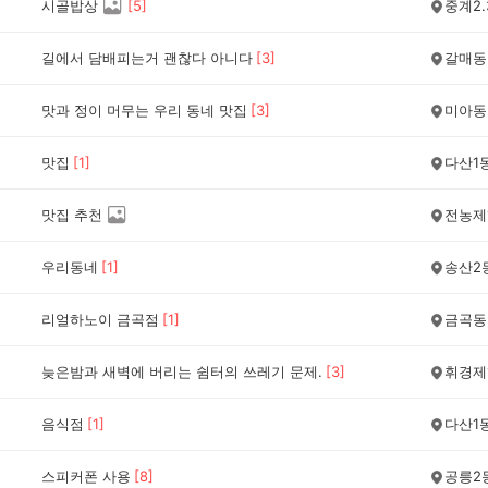
시골밥상
[
5
]
중계2.
길에서 담배피는거 괜찮다 아니다
[
3
]
갈매동
맛과 정이 머무는 우리 동네 맛집
[
3
]
미아동
맛집
[
1
]
다산1
맛집 추천
전농제
우리동네
[
1
]
송산2
리얼하노이 금곡점
[
1
]
금곡동
늦은밤과 새벽에 버리는 쉼터의 쓰레기 문제.
[
3
]
휘경제
음식점
[
1
]
다산1
스피커폰 사용
[
8
]
공릉2