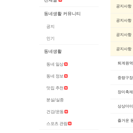
축
제
공지사항
게
동네생활 커뮤니티
시
공지사항
글
공지
목
록
공지사항
인기
공지사항
동네생활
퇴계원역
동네 일상
동네 정보
중량구장
맛집 추천
장미축제
분실/실종
상상더이
건강/운동
즐거운 
스포츠 관람