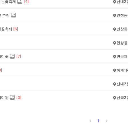
 눈꽃축제
[
4
]
신내2
곳 추천
인창동
불꽃축제
[
6
]
인창동
인창동
장미꽃
[
7
]
면목제
3
]
하계1
신내2
세미원
[
3
]
신곡2
1