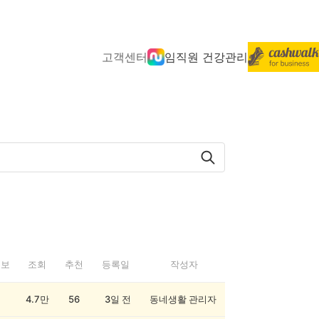
고객센터
임직원 건강관리
정보
조회
추천
등록일
작성자
4.7만
56
3일 전
동네생활 관리자