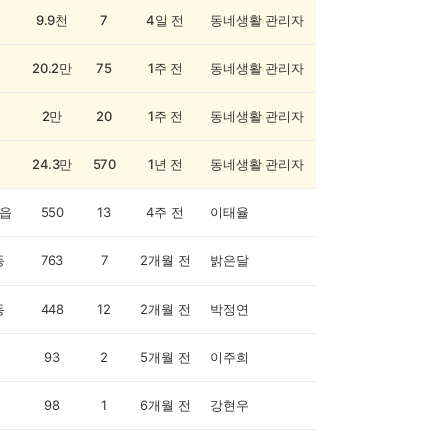
9.9천
7
4일 전
동네생활 관리자
20.2만
75
1주 전
동네생활 관리자
2만
20
1주 전
동네생활 관리자
24.3만
570
1년 전
동네생활 관리자
읍
550
13
4주 전
이태율
동
763
7
2개월 전
밝은달
동
448
12
2개월 전
박정연
93
2
5개월 전
이주희
98
1
6개월 전
강현우