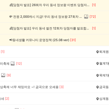
💰[당첨자 발표] 26회차 우리 동네 정보왕 이벤트 당첨자를 발표합니다!
[
1
]
💸 전원 2,000캐시 지급! 우리 동네 정보왕 27회차 (~8/10)
[
72
]
💰[당첨자 발표] 우리 동네 썰전 12회차 당첨자를 발표합니다!
[
1
]
📢동네생활 커뮤니티 운영정책 (25.08 ver)
[
31
]
[
1
]
퇴계원
월계1
미축제
[
12
]
[
9
]
묵제1
상축제 너무 재밌어요 ~! 금곡으로 오세용
[
3
]
금곡동
동네
[
2
]
상계동