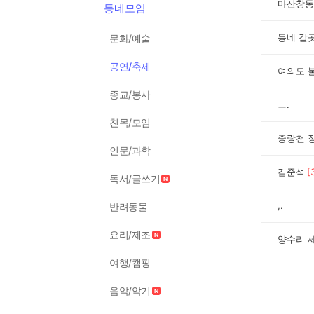
마산창동
동네모임
동네 갈
문화/예술
공연/축제
여의도 
종교/봉사
ㅡ.
친목/모임
중랑천 
인문/과학
김준석
[
독서/글쓰기
,.
반려동물
요리/제조
양수리 
여행/캠핑
음악/악기