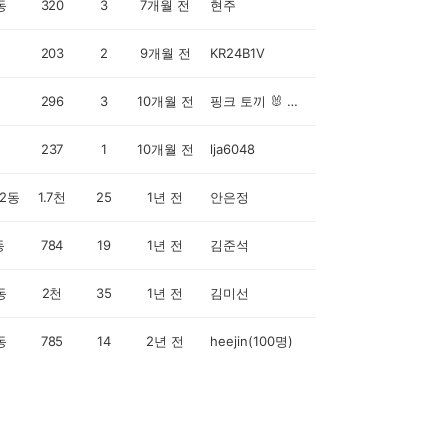
동
320
3
7개월 전
현주
203
2
9개월 전
KR24B1V
296
3
10개월 전
핑크 토끼 🐰 💞 💕 💖 💘
237
1
10개월 전
lja6048
2동
1.7천
25
1년 전
안은정
동
784
19
1년 전
김준석
동
2천
35
1년 전
김미선
동
785
14
2년 전
heejin(100명)