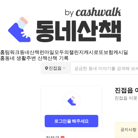
홈
팀워크
동네산책
런마일
모두의챌린지
캐시로또
보험
캐시딜
홈
동네 생활
주변 산책
산책 기록
진접읍
진접읍
진접읍
이웃
진
접
로그인을 해주세요
읍
공
공지사항
연/
전체글