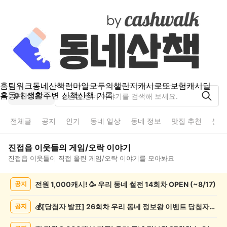
홈
팀워크
동네산책
런마일
모두의챌린지
캐시로또
보험
캐시딜
홈
동네 생활
주변 산책
산책 기록
진접읍
전체글
공지
인기
동네 일상
동네 정보
맛집 추천
분실
진접읍
이웃들의
게임/오락
이야기
진접읍
이웃들이 직접 올린
게임/오락
이야기를 모아봐요
진
전원 1,000캐시! 🥳 우리 동네 썰전 14회차 OPEN (~8/17)
공지
접
읍
게
💰[당첨자 발표] 26회차 우리 동네 정보왕 이벤트 당첨자를 발표합니다!
공지
임/
오