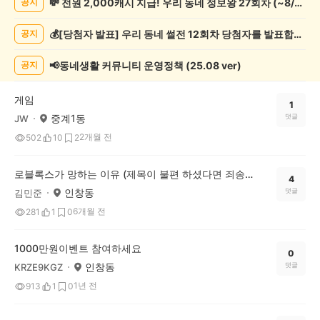
💸 전원 2,000캐시 지급! 우리 동네 정보왕 27회차 (~8/10)
공지
락
게
💰[당첨자 발표] 우리 동네 썰전 12회차 당첨자를 발표합니다!
공지
시
글
목
📢동네생활 커뮤니티 운영정책 (25.08 ver)
공지
록
게임
1
중계1동
댓글
JW
2개월 전
502
10
2
로블록스가 망하는 이유 (제목이 불편 하셨다면 죄송 합니다)
4
인창동
댓글
김민준
6개월 전
281
1
0
1000만원이벤트 참여하세요
0
인창동
댓글
KRZE9KGZ
1년 전
913
1
0