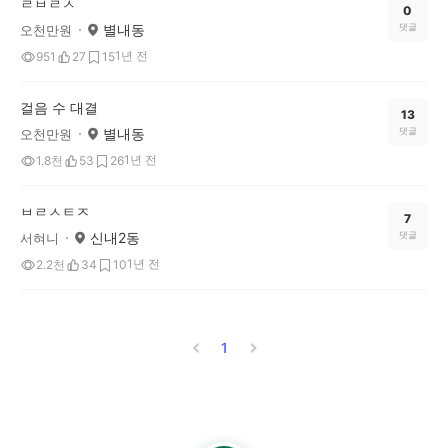
ㄹㅂㄹㅅ
0
별내동
댓글
오천만원
1년 전
951
27
15
걸음 수 대결
13
별내동
댓글
오천만원
1년 전
1.8천
53
26
ㅂㄹㅅㅌㅈ
7
신내2동
댓글
서혀니
1년 전
2.2천
34
10
1