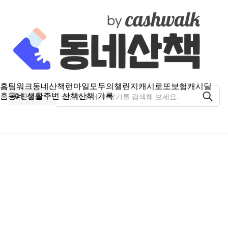
홈
팀워크
동네산책
런마일
모두의챌린지
캐시로또
보험
캐시딜
홈
동네 생활
주변 산책
산책 기록
진접읍