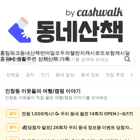
홈
팀워크
동네산책
런마일
모두의챌린지
캐시로또
보험
캐시딜
홈
동네 생활
주변 산책
산책 기록
인창동
전체글
공지
인기
동네 일상
동네 정보
맛집 추천
분실
인창동
이웃들의
여행/캠핑
이야기
인창동
이웃들이 직접 올린
여행/캠핑
이야기를 모아봐요
인
전원 1,000캐시! 🥳 우리 동네 썰전 14회차 OPEN (~8/17)
공지
창
동
여
💰[당첨자 발표] 26회차 우리 동네 정보왕 이벤트 당첨자를 발표합니다!
공지
행/
캠