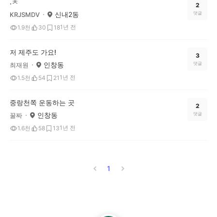
.ㅊ
2
신내2동
댓글
KRJSMDV
1년 전
1.9천
30
18
저 제주도 가요!
3
인창동
댓글
최재원
1년 전
1.5천
54
21
중랑천쪽 운동하는 곳
2
인창동
댓글
꿀짜
1년 전
1.6천
58
13
1