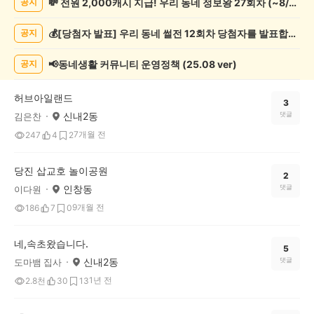
💸 전원 2,000캐시 지급! 우리 동네 정보왕 27회차 (~8/10)
공지
핑
게
💰[당첨자 발표] 우리 동네 썰전 12회차 당첨자를 발표합니다!
공지
시
글
목
📢동네생활 커뮤니티 운영정책 (25.08 ver)
공지
록
허브아일랜드
3
신내2동
댓글
김은찬
7개월 전
247
4
2
당진 삽교호 놀이공원
2
인창동
댓글
이다원
9개월 전
186
7
0
네,속초왔습니다.
5
신내2동
댓글
도마뱀 집사
1년 전
2.8천
30
13