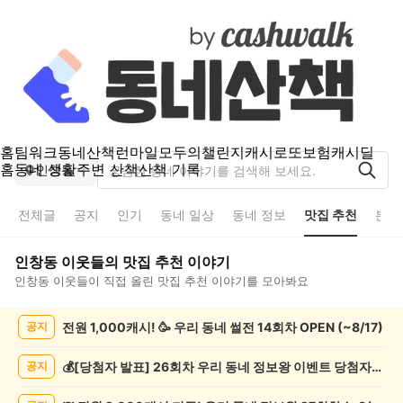
홈
팀워크
동네산책
런마일
모두의챌린지
캐시로또
보험
캐시딜
홈
동네 생활
주변 산책
산책 기록
인창동
전체글
공지
인기
동네 일상
동네 정보
맛집 추천
분실
인창동
이웃들의
맛집 추천
이야기
인창동
이웃들이 직접 올린
맛집 추천
이야기를 모아봐요
인
전원 1,000캐시! 🥳 우리 동네 썰전 14회차 OPEN (~8/17)
공지
창
동
맛
💰[당첨자 발표] 26회차 우리 동네 정보왕 이벤트 당첨자를 발표합니다!
공지
집
추