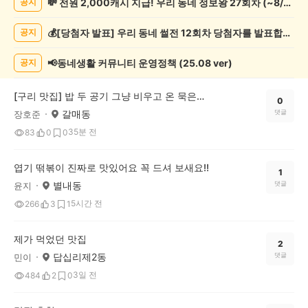
💸 전원 2,000캐시 지급! 우리 동네 정보왕 27회차 (~8/10)
공지
천
게
💰[당첨자 발표] 우리 동네 썰전 12회차 당첨자를 발표합니다!
공지
시
글
목
📢동네생활 커뮤니티 운영정책 (25.08 ver)
공지
록
[구리 맛집] 밥 두 공기 그냥 비우고 온 묵은지 고등어조림 끝판왕, 어랑추
0
갈매동
댓글
장호준
35분 전
83
0
0
엽기 떢볶이 진짜로 맛있어요 꼭 드셔 보새요!!
1
별내동
댓글
윤지
5시간 전
266
3
1
제가 먹었던 맛집
2
답십리제2동
댓글
민이
3일 전
484
2
0