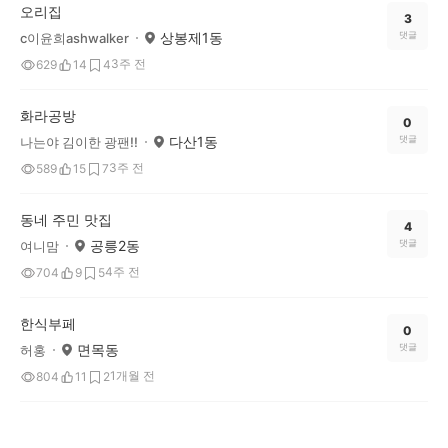
오리집
3
상봉제1동
댓글
c이윤희ashwalker
3주 전
629
14
4
화라공방
0
다산1동
댓글
나는야 김이한 광팬!!
3주 전
589
15
7
동네 주민 맛집
4
공릉2동
댓글
여니맘
4주 전
704
9
5
한식부페
0
면목동
댓글
허홍
1개월 전
804
11
2