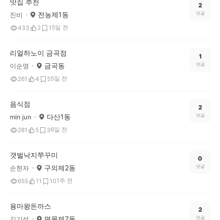
맛집 추천
2
전농제1동
댓글
진비
5일 전
433
2
1
리얼하노이 금곡점
1
금곡동
댓글
이순명
5일 전
261
4
5
음식점
2
다산1동
댓글
min jun
6일 전
281
5
3
갯벌낙지쭈꾸미
0
구의제2동
댓글
손현자
1주 전
655
11
10
용마왕돈까스
2
면목제7동
댓글
김기석