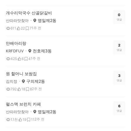
개수리막국수 산골닭갈비
0
명일제2동
댓글
산따라맛찾아
1주 전
611
22
7
만배아리랑
2
천호제3동
댓글
KRFDFUV
1주 전
425
6
4
원 할머니 보쌈집
3
구의제2동
댓글
김치정
2주 전
792
18
8
펄스맥 브런치 카페
6
명일제2동
댓글
산따라맛찾아
2주 전
1.1천
19
11