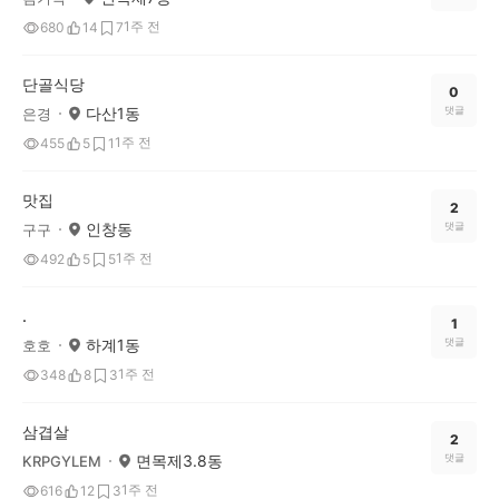
1주 전
680
14
7
단골식당
0
다산1동
댓글
은경
1주 전
455
5
1
맛집
2
인창동
댓글
구구
1주 전
492
5
5
.
1
하계1동
댓글
호호
1주 전
348
8
3
삼겹살
2
면목제3.8동
댓글
KRPGYLEM
1주 전
616
12
3