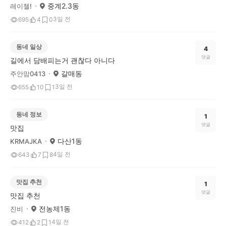
중계2.3동
레이첼!
3일 전
695
4
0
동네 일상
4
댓글
길에서 담배피는거 괜찮다 아니다
갈매동
주안맘0413
3일 전
655
10
1
동네 정보
1
댓글
맛집
다산1동
KRMAJKA
4일 전
643
7
8
맛집 추천
1
댓글
맛집 추천
전농제1동
진비
4일 전
412
2
1