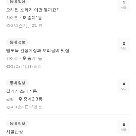
동네 일상
1
댓글
오래된 소화기 이건 뭘까요?
중계1동
히어로
2일 전
333
2
1
동네 정보
2
댓글
밥도둑 간장게장과 보리굴비 맛집
중계1동
히어로
2일 전
332
1
1
동네 일상
4
댓글
길거리 쓰레기통
중계2.3동
필립
3일 전
451
2
2
동네 정보
6
댓글
시골밥상