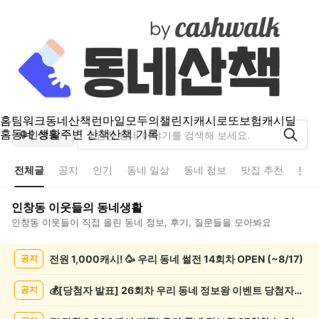
홈
팀워크
동네산책
런마일
모두의챌린지
캐시로또
보험
캐시딜
홈
동네 생활
주변 산책
산책 기록
인창동
전체글
공지
인기
동네 일상
동네 정보
맛집 추천
분실
인창동
이웃들의 동네생활
인창동
이웃들이 직접 올린 동네 정보, 후기, 질문들을 모아봐요
인
전원 1,000캐시! 🥳 우리 동네 썰전 14회차 OPEN (~8/17)
공지
창
동
전
💰[당첨자 발표] 26회차 우리 동네 정보왕 이벤트 당첨자를 발표합니다!
공지
체
글