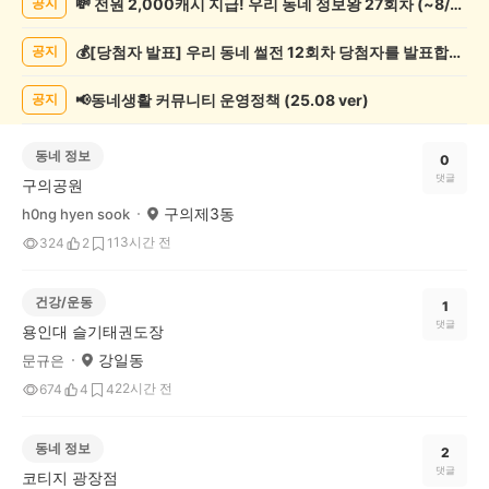
💸 전원 2,000캐시 지급! 우리 동네 정보왕 27회차 (~8/10)
공지
게
시
💰[당첨자 발표] 우리 동네 썰전 12회차 당첨자를 발표합니다!
공지
글
목
록
📢동네생활 커뮤니티 운영정책 (25.08 ver)
공지
동네 정보
0
댓글
구의공원
구의제3동
h0ng hyen sook
13시간 전
324
2
1
건강/운동
1
댓글
용인대 슬기태권도장
강일동
문규은
22시간 전
674
4
4
동네 정보
2
댓글
코티지 광장점