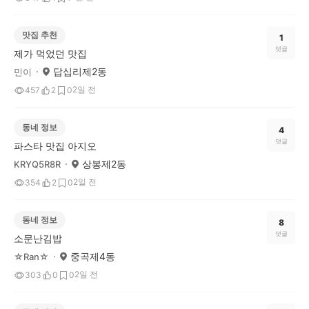
맛집 추천
1
댓글
제가 먹었던 맛집
답십리제2동
민이
2일 전
457
2
0
동네 정보
4
댓글
파스타 맛집 아지오
상봉제2동
KRYQ5R8R
2일 전
354
2
0
동네 정보
8
댓글
소문난김밥
중곡제4동
☆Ran☆
2일 전
303
0
0