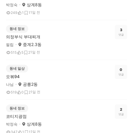
상계8동
박정숙
1일 전
249
1
1
동네 정보
3
댓글
의정부식 부대찌개
중계2.3동
필립
1일 전
515
5
2
동네 일상
0
댓글
오볶94
공릉2동
나님
1일 전
519
0
2
동네 정보
2
댓글
코티지광점
상계8동
박정숙
1일 전
347
1
1