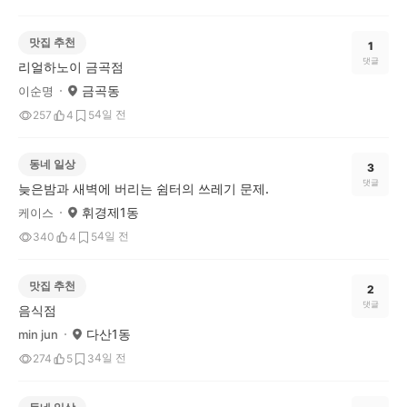
맛집 추천
1
댓글
리얼하노이 금곡점
금곡동
이순명
4일 전
257
4
5
동네 일상
3
댓글
늦은밤과 새벽에 버리는 쉼터의 쓰레기 문제.
휘경제1동
케이스
4일 전
340
4
5
맛집 추천
2
댓글
음식점
다산1동
min jun
4일 전
274
5
3