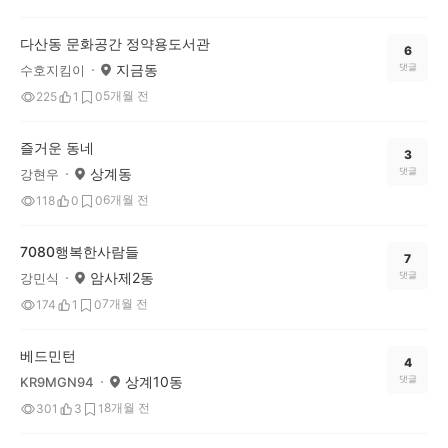
다산동 문화공간 정약용도서관
6
지금동
댓글
수호지킴이
5개월 전
225
1
0
즐거운 동네
3
상계동
댓글
강현우
6개월 전
118
0
0
7080행복한사람들
7
암사제2동
댓글
강민식
7개월 전
174
1
0
베드민턴
4
상계10동
댓글
KR9MGN94
8개월 전
301
3
1