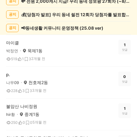
💸 전원 2,000캐시 지급! 우리 동네 정보왕 27회차 (~8/10)
공지
술
게
💰[당첨자 발표] 우리 동네 썰전 12회차 당첨자를 발표합니다!
공지
시
글
목
📢동네생활 커뮤니티 운영정책 (25.08 ver)
공지
록
마이클
1
묵제1동
댓글
박정연
2개월 전
519
1
3
p.
0
천호제2동
댓글
나무09
3개월 전
228
3
3
불암산 나비정원
1
중계1동
댓글
hir황
5개월 전
250
0
0