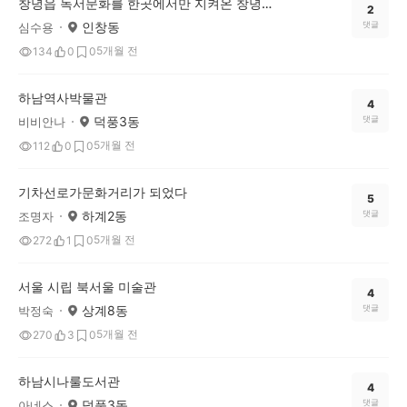
창녕읍 독서문화를 한곳에서만 지켜온 창녕도서관
2
인창동
댓글
심수용
5개월 전
134
0
0
하남역사박물관
4
덕풍3동
댓글
비비안나
5개월 전
112
0
0
기차선로가문화거리가 되었다
5
하계2동
댓글
조명자
5개월 전
272
1
0
서울 시립 북서울 미술관
4
상계8동
댓글
박정숙
5개월 전
270
3
0
하남시나룰도서관
4
덕풍3동
댓글
아네스