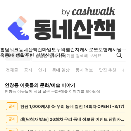
홈
팀워크
동네산책
런마일
모두의챌린지
캐시로또
보험
캐시딜
홈
동네 생활
주변 산책
산책 기록
인창동
전체글
공지
인기
동네 일상
동네 정보
맛집 추천
분실
인창동
이웃들의
문화/예술
이야기
인창동
이웃들이 직접 올린
문화/예술
이야기를 모아봐요
인
전원 1,000캐시! 🥳 우리 동네 썰전 14회차 OPEN (~8/17)
공지
창
동
문
💰[당첨자 발표] 26회차 우리 동네 정보왕 이벤트 당첨자를 발표합니다!
공지
화/
예