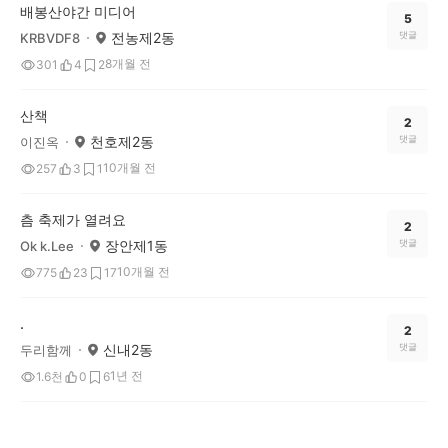
배봉산야간 미디어
5
전농제2동
댓글
KRBVDF8
8개월 전
301
4
2
산책
2
천호제2동
댓글
이진옥
10개월 전
257
3
1
츰 축제가 열려요
2
장안제1동
댓글
Ok k.Lee
10개월 전
775
23
17
.
2
신내2동
댓글
두리함께
1년 전
1.6천
0
6