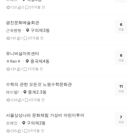
5개월 전
130
0
0
광진문화예술회관
6
구의제3동
댓글
근육빵빵
5개월 전
191
1
0
유니버설아트센터
6
중곡제4동
댓글
☆Ran☆
5개월 전
191
1
1
수학의 관한 모든것 노원수학문화관
11
중계2.3동
댓글
레이첼!
5개월 전
336
1
0
서울상상나라 문화체험 가성비 어린이투어
7
구의제2동
댓글
조예인
5개월 전
295
1
0