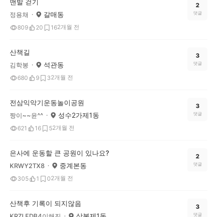
맨발 걷기
2
갈매동
댓글
정용채
2개월 전
809
20
16
산책길
3
석관동
댓글
김학봉
2개월 전
680
9
3
전삼익악기운동놀이공원
3
성수2가제1동
댓글
짱이~~윤^^
2개월 전
621
16
5
은사에 운동할 큰 공원이 있나요?
2
중계본동
댓글
KRWY2TX8
2개월 전
305
1
0
산책후 기록이 되지않음
3
상봉제1동
댓글
KRZLFDB4이해진