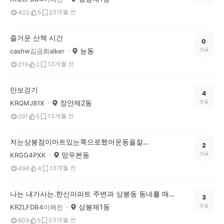
3개월 전
402
5
2
즐거운 산책 시간
0
능동
댓글
cashw김금희alker
3개월 전
219
2
1
만보걷기
4
장안제2동
댓글
KRQMJ81X
3개월 전
291
5
1
저는상봉점이마트있는쪽으로했어운동을잘해요그리고카페에도자주잘가요~^^*
2
망우본동
댓글
KRGG4PXK
3개월 전
494
4
1
나는 내가사는.한신아파트 주변과 상봉동 동네를 매일6천보 이상 산책을 한다,심지어 상봉지하차도입구를 지나 우정아파트 또는 망우역 부근까지 돌고오는데 1만보를 넘게 걸을적도 있는데 그 덕인지 90세가 가까운나이에 별 탈없이 잘 지내는것이 이 산책덕분이 아닌가 한다.
3
상봉제1동
댓글
KRZLFDB4이해진
3개월 전
609
5
0