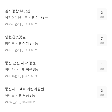
김포공항 뷰맛집
3
신내2동
댓글
여긴어디난누구
4개월 전
228
1
0
당현천벗꽃길
7
상계3.4동
댓글
장민훈
4개월 전
135
1
0
풍산 근린 시각 공원
1
덕풍3동
댓글
비비안나
4개월 전
156
1
0
풍산지구 4호 어린이공원
3
덕풍3동
댓글
아네스
4개월 전
82
1
0