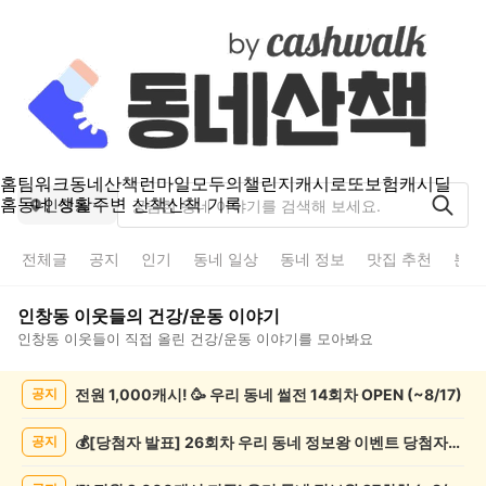
홈
팀워크
동네산책
런마일
모두의챌린지
캐시로또
보험
캐시딜
홈
동네 생활
주변 산책
산책 기록
인창동
전체글
공지
인기
동네 일상
동네 정보
맛집 추천
분실
인창동
이웃들의
건강/운동
이야기
인창동
이웃들이 직접 올린
건강/운동
이야기를 모아봐요
인
전원 1,000캐시! 🥳 우리 동네 썰전 14회차 OPEN (~8/17)
공지
창
동
건
💰[당첨자 발표] 26회차 우리 동네 정보왕 이벤트 당첨자를 발표합니다!
공지
강/
운