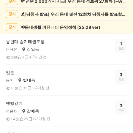
💸 전원 2,000캐시 지급! 우리 동네 정보왕 27회차 (~8/10)
공지
동
게
💰[당첨자 발표] 우리 동네 썰전 12회차 당첨자를 발표합니다!
공지
시
글
목
📢동네생활 커뮤니티 운영정책 (25.08 ver)
공지
록
용인대 슬기태권도장
1
강일동
댓글
문규은
17시간 전
668
4
4
벌툰
3
별내동
댓글
윤지
2개월 전
1.1천
31
15
맨발걷기
3
갈매동
댓글
정용채
2개월 전
1.4천
25
12