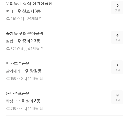
우리동네 성심 어린이공원
5
천호제3동
댓글
여니
4개월 전
219
1
2
중계동 원터근린공원
4
중계2.3동
댓글
필립
4개월 전
371
4
0
미사호수공원
7
망월동
댓글
딸기네개
4개월 전
159
0
1
용마폭포공원
8
상계8동
댓글
박정숙
4개월 전
219
4
1