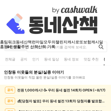
홈
팀워크
동네산책
런마일
모두의챌린지
캐시로또
보험
캐시딜
홈
동네 생활
주변 산책
산책 기록
인창동
전체글
공지
인기
동네 일상
동네 정보
맛집 추천
분실
인창동
이웃들의
분실/실종
이야기
인창동
이웃들이 직접 올린
분실/실종
이야기를 모아봐요
인
전원 1,000캐시! 🥳 우리 동네 썰전 14회차 OPEN (~8/17)
공지
창
동
분
💰[당첨자 발표] 우리 동네 썰전 13회차 당첨자를 발표합니다!
공지
실/
실