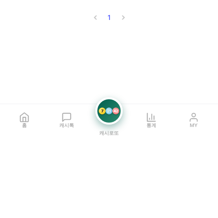
1
7
21
42
홈
캐시톡
통계
MY
캐시로또