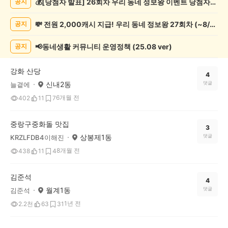
💰[당첨자 발표] 26회차 우리 동네 정보왕 이벤트 당첨자를 발표합니다!
공지
종
게
💸 전원 2,000캐시 지급! 우리 동네 정보왕 27회차 (~8/10)
공지
시
글
목
📢동네생활 커뮤니티 운영정책 (25.08 ver)
공지
록
강화 산당
4
신내2동
댓글
늘곁에
6개월 전
402
11
7
중랑구중화돌 맛집
3
상봉제1동
댓글
KRZLFDB4이해진
8개월 전
438
11
4
김준석
4
월계1동
댓글
김준석
1년 전
2.2천
63
31