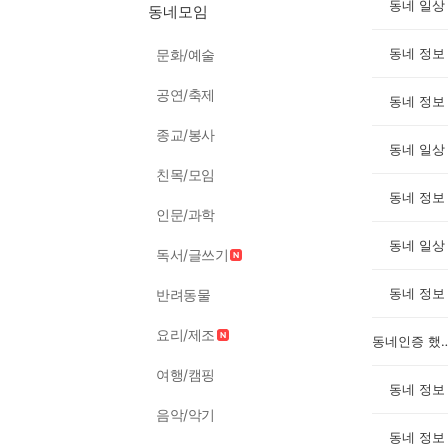
동네 일상
동네모임
동네 정보
문화/예술
공연/축제
동네 정보
종교/봉사
동네 일상
친목/모임
동네 정보
인문/과학
동네 일상
독서/글쓰기
동네 정보
반려동물
요리/제조
동네인증 
여행/캠핑
동네 정보
음악/악기
동네 정보