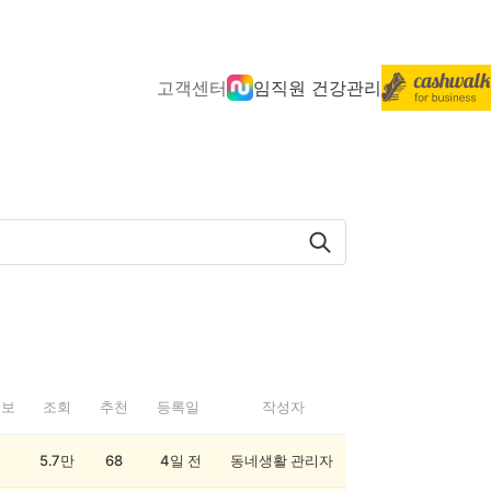
고객센터
임직원 건강관리
정보
조회
추천
등록일
작성자
5.7만
68
4일 전
동네생활 관리자