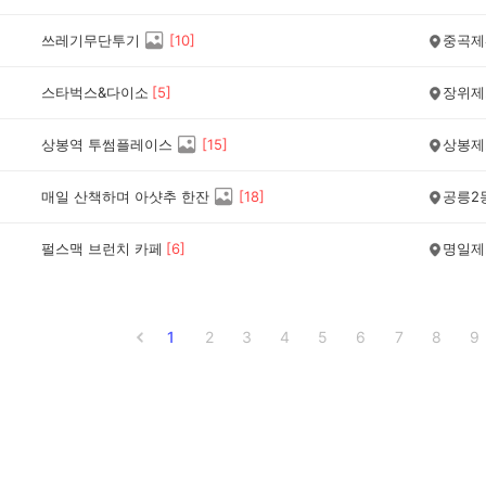
쓰레기무단투기
[
10
]
중곡제
스타벅스&다이소
[
5
]
장위제
상봉역 투썸플레이스
[
15
]
상봉제
매일 산책하며 아샷추 한잔
[
18
]
공릉2
펄스맥 브런치 카페
[
6
]
명일제
1
2
3
4
5
6
7
8
9