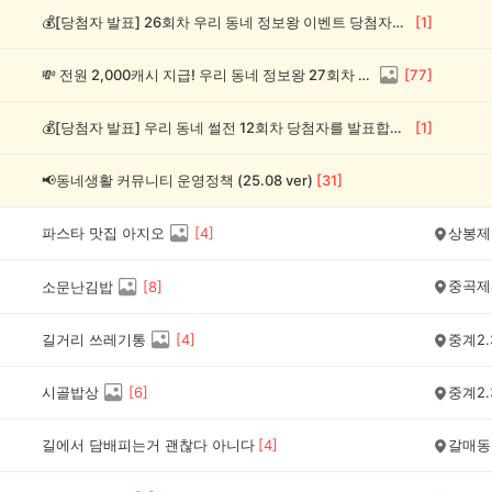
💰[당첨자 발표] 26회차 우리 동네 정보왕 이벤트 당첨자를 발표합니다!
[
1
]
💸 전원 2,000캐시 지급! 우리 동네 정보왕 27회차 (~8/10)
[
77
]
💰[당첨자 발표] 우리 동네 썰전 12회차 당첨자를 발표합니다!
[
1
]
📢동네생활 커뮤니티 운영정책 (25.08 ver)
[
31
]
파스타 맛집 아지오
[
4
]
상봉제
중곡제
소문난김밥
[
8
]
길거리 쓰레기통
[
4
]
중계2.
시골밥상
[
6
]
중계2.
길에서 담배피는거 괜찮다 아니다
[
4
]
갈매동