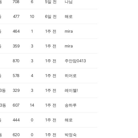
동
708
6
5일 전
나님
동
477
10
6일 전
해로
동
464
1
1주 전
mira
동
359
3
1주 전
mira
870
3
1주 전
주안맘0413
동
578
4
1주 전
히어로
3동
329
3
1주 전
레이첼!
3동
607
14
1주 전
송하루
동
444
0
1주 전
해로
동
620
0
1주 전
박정숙