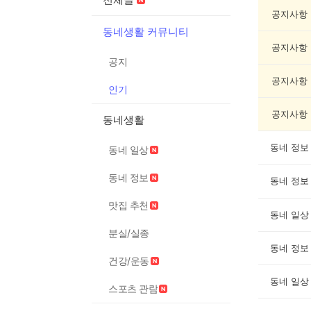
글
게
공지사항
시
동네생활 커뮤니티
글
공지사항
목
공지
록
공지사항
인기
공지사항
동네생활
동네 정보
동네 일상
동네 정보
동네 정보
맛집 추천
동네 일상
분실/실종
동네 정보
건강/운동
동네 일상
스포츠 관람