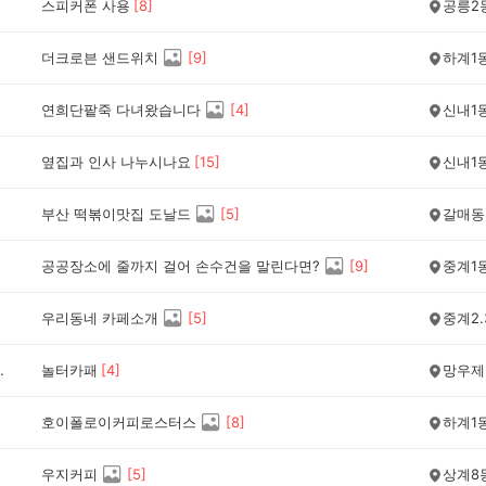
스피커폰 사용
[
8
]
공릉2
더크로븐 샌드위치
[
9
]
하계1
연희단팥죽 다녀왔습니다
[
4
]
신내1
옆집과 인사 나누시나요
[
15
]
신내1
부산 떡볶이맛집 도날드
[
5
]
갈매동
공공장소에 줄까지 걸어 손수건을 말린다면?
[
9
]
중계1
우리동네 카페소개
[
5
]
중계2.
했어요
놀터카패
[
4
]
망우제
호이폴로이커피로스터스
[
8
]
하계1
우지커피
[
5
]
상계8