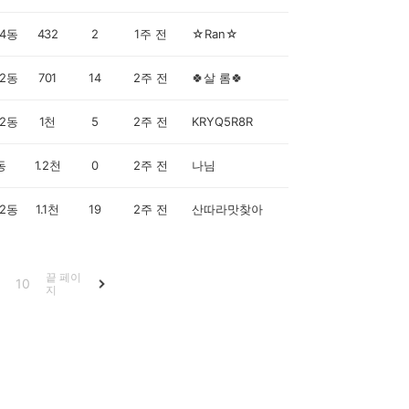
4동
432
2
1주 전
☆Ran☆
2동
701
14
2주 전
🍀살 롬🍀
2동
1천
5
2주 전
KRYQ5R8R
동
1.2천
0
2주 전
나님
2동
1.1천
19
2주 전
산따라맛찾아
끝 페이
10
지