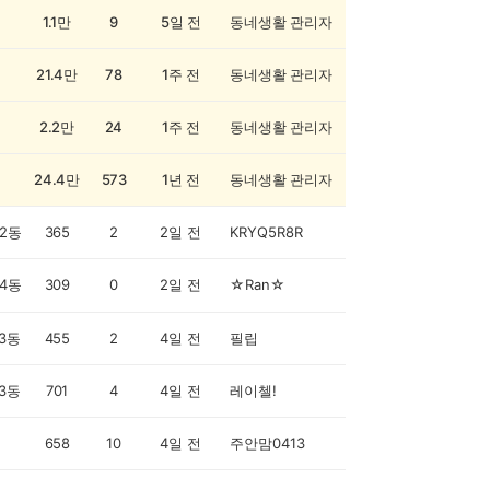
1.1만
9
5일 전
동네생활 관리자
21.4만
78
1주 전
동네생활 관리자
2.2만
24
1주 전
동네생활 관리자
24.4만
573
1년 전
동네생활 관리자
2동
365
2
2일 전
KRYQ5R8R
4동
309
0
2일 전
☆Ran☆
3동
455
2
4일 전
필립
3동
701
4
4일 전
레이첼!
658
10
4일 전
주안맘0413