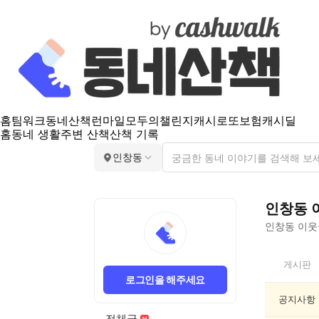
홈
팀워크
동네산책
런마일
모두의챌린지
캐시로또
보험
캐시딜
홈
동네 생활
주변 산책
산책 기록
인창동
인창동
인창동
이웃들
인
게시판
창
로그인을 해주세요
동
인
공지사항
기
전체글