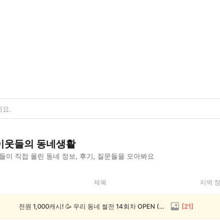
이웃들의 동네생활
이 직접 올린 동네 정보, 후기, 질문들을 모아봐요
제목
지역 
전원 1,000캐시! 🥳 우리 동네 썰전 14회차 OPEN (~8/17)
[
21
]