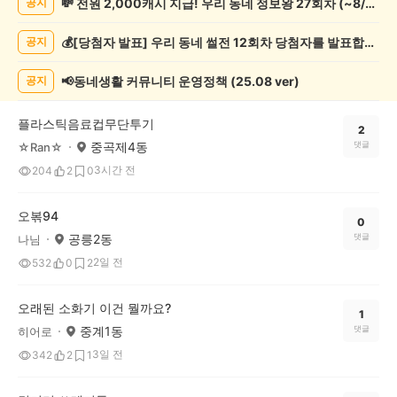
💸 전원 2,000캐시 지급! 우리 동네 정보왕 27회차 (~8/10)
공지
상
게
💰[당첨자 발표] 우리 동네 썰전 12회차 당첨자를 발표합니다!
공지
시
글
목
📢동네생활 커뮤니티 운영정책 (25.08 ver)
공지
록
플라스틱음료컵무단투기
2
중곡제4동
댓글
☆Ran☆
3시간 전
204
2
0
오볶94
0
공릉2동
댓글
나님
2일 전
532
0
2
오래된 소화기 이건 뭘까요?
1
중계1동
댓글
히어로
3일 전
342
2
1