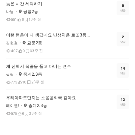
늦은 시간 세탁하기
9
공릉2동
댓글
나님
3주 전
551
6
1
이런 행운이 다 생겼네요 난생처음 로또3등에 당첨되서 알드리네요,,,
2
교문2동
댓글
김현철
3주 전
407
0
0
개 산책시 목줄을 풀고 다니는 견주
14
중계2.3동
댓글
필립
3주 전
773
10
2
우리아파트단지는 소음공화국 같아요
12
중계2.3동
댓글
레이첼!
3주 전
575
6
3