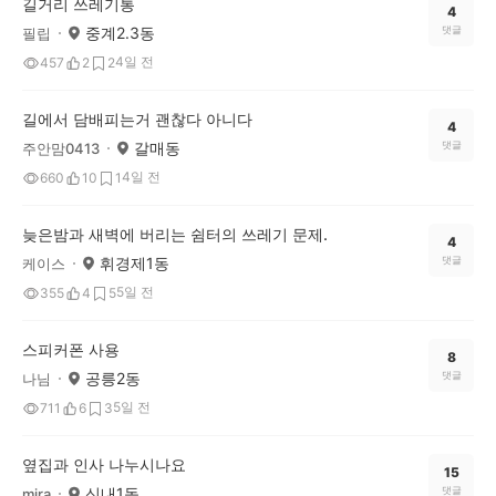
길거리 쓰레기통
4
중계2.3동
댓글
필립
4일 전
457
2
2
길에서 담배피는거 괜찮다 아니다
4
갈매동
댓글
주안맘0413
4일 전
660
10
1
늦은밤과 새벽에 버리는 쉼터의 쓰레기 문제.
4
휘경제1동
댓글
케이스
5일 전
355
4
5
스피커폰 사용
8
공릉2동
댓글
나님
5일 전
711
6
3
옆집과 인사 나누시나요
15
신내1동
댓글
mira