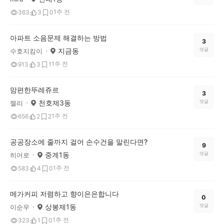
1주 전
363
3
0
아파트 소음문제 해결하는 방법
3
지금동
댓글
수호지킴이
1주 전
913
3
1
맘편한뚜레쥬르
3
천호제3동
댓글
젤리
1주 전
656
2
2
공공장소에 줄까지 걸어 손수건을 말린다면?
9
중계1동
댓글
히어로
1주 전
583
4
0
메가커피 저렴하고 향이은은합니다
0
상봉제1동
댓글
이순우
1주 전
323
1
0