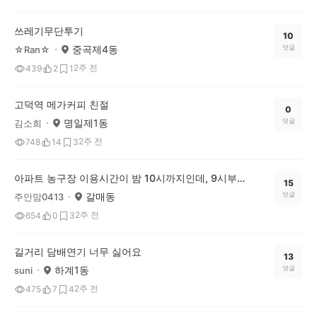
쓰레기무단투기
10
중곡제4동
댓글
☆Ran☆
2주 전
439
2
1
고덕역 메가커피 친절
0
명일제1동
댓글
김소희
2주 전
748
14
3
아파트 농구장 이용시간이 밤 10시까지인데, 9시부터 눈치를 봐야 할까요?
15
갈매동
댓글
주안맘0413
2주 전
654
0
3
길거리 담배연기 너무 싫어요
13
하계1동
댓글
suni
2주 전
475
7
4