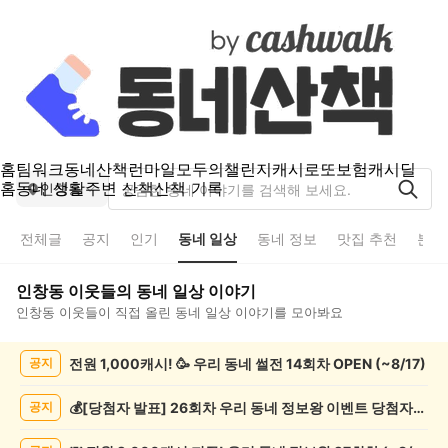
홈
팀워크
동네산책
런마일
모두의챌린지
캐시로또
보험
캐시딜
홈
동네 생활
주변 산책
산책 기록
인창동
전체글
공지
인기
동네 일상
동네 정보
맛집 추천
분실
인창동
이웃들의
동네 일상
이야기
인창동
이웃들이 직접 올린
동네 일상
이야기를 모아봐요
인
전원 1,000캐시! 🥳 우리 동네 썰전 14회차 OPEN (~8/17)
공지
창
동
동
💰[당첨자 발표] 26회차 우리 동네 정보왕 이벤트 당첨자를 발표합니다!
공지
네
일