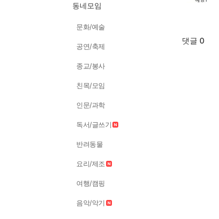
동네모임
문화/예술
댓글 0
공연/축제
종교/봉사
친목/모임
인문/과학
독서/글쓰기
반려동물
요리/제조
여행/캠핑
음악/악기