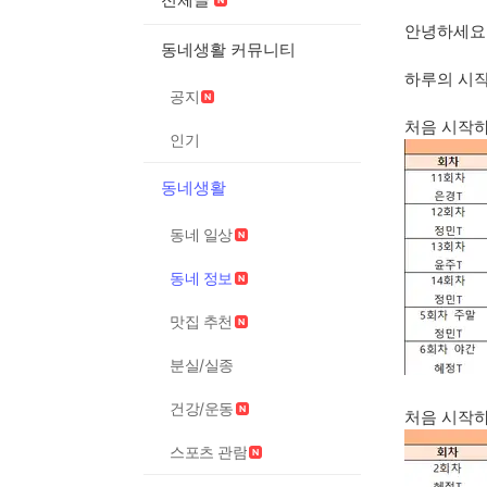
안녕하세요
동네생활 커뮤니티
하루의 시작
공지
처음 시작하
인기
동네생활
동네 일상
동네 정보
맛집 추천
분실/실종
건강/운동
처음 시작하
스포츠 관람