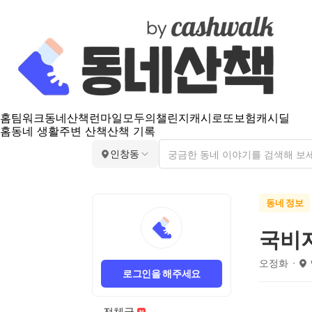
홈
팀워크
동네산책
런마일
모두의챌린지
캐시로또
보험
캐시딜
홈
동네 생활
주변 산책
산책 기록
인창동
동네 정보
국비
오정화
로그인을 해주세요
전체글