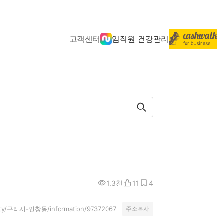
고객센터
임직원 건강관리
1.3천
11
4
unity/구리시-인창동/information/97372067
주소복사