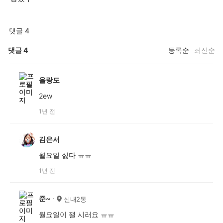
댓글 4
댓글
4
등록순
최신순
올랑도
2ew
1년 전
김은서
월요일 싫다 ㅠㅠ
1년 전
준~
신내2동
월요일이 잴 시러요 ㅠㅠ