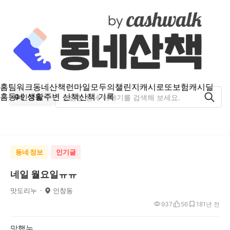
홈
팀워크
동네산책
런마일
모두의챌린지
캐시로또
보험
캐시딜
홈
동네 생활
주변 산책
산책 기록
인창동
동네 정보
인기글
네일 월요일ㅠㅠ
맛도리누
인창동
937
56
18
1년 전
망했누