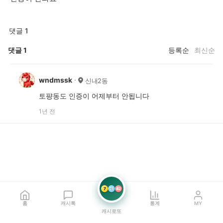
댓글 1
댓글
1
등록순
최신순
wndmssk
신내2동
토퍙동도 인증이 어제부터 안됩니다
1년 전
7
21
42
홈
캐시톡
통계
MY
캐시로또