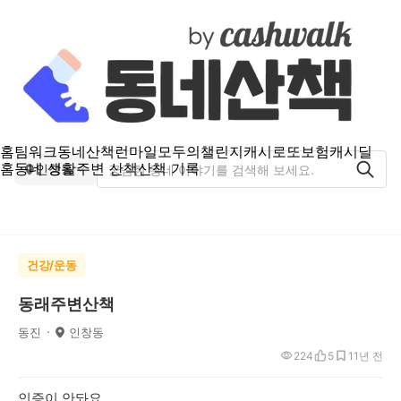
홈
팀워크
동네산책
런마일
모두의챌린지
캐시로또
보험
캐시딜
홈
동네 생활
주변 산책
산책 기록
인창동
건강/운동
동래주변산책
동진
인창동
224
5
1
1년 전
인증이 안돠요