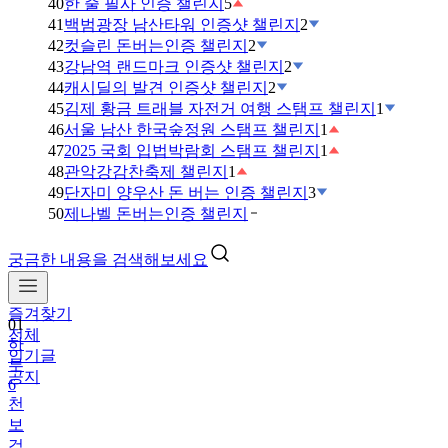
40
한 줄 필사 인증 챌린지
5
41
백범광장 남산타워 인증샷 챌린지
2
42
컷슬린 돈버는인증 챌린지
2
43
강남역 랜드마크 인증샷 챌린지
2
44
캐시딜의 발견 인증샷 챌린지
2
45
김제 황금 트래블 자전거 여행 스탬프 챌린지
1
46
서울 남산 한국숲정원 스탬프 챌린지
1
47
2025 국회 입법박람회 스탬프 챌린지
1
48
관악강감찬축제 챌린지
1
49
단자미 양우산 돈 버는 인증 챌린지
3
50
제나벨 돈버는인증 챌린지
궁금한 내용을 검색해보세요
01
하
즐겨찾기
루
전체
6
인기글
천
공지
보
걷
기