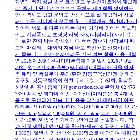
가볍게 뛰기 정말 좋은 코스였고 우중런이였어서 재밌게
잘 즐기다 왔네요 ㅋㅋㅋㅋ 올해로 제20회를 맞이하는
만큼 역사도 있고 운영도 안정적으로 잘 돼있어서 서울
러너분들 사이에서 꾸준히 찾는 대회예요. 참가비가 3만
원이라 서울 내 다른 마라톤 대비 가성비 면에서 독보적
이고 기념품으로 초경량 러닝 자켓(바람막이) 까지 주는
거 보면 진짜 남는 장사입니다 ㅎㅎ 접수가 생각보다 빠
르게 마감되는 대회라 지금 바로 확인하고 신청하시는
게 좋습니다. 2026 선사마라톤 기본 정보 항목 내용 대회
명 2026(제20회) 선사마라톤축제 대회일시 2026년 9월
20일 (일) 오전 9:00 출발 (8시 집결) 대회장소 서울 암사
동 유적 앞 특설무대 주최/주관 강동구육상연맹 후원 강
동구청, 강동구체육회 협찬 우리은행, (주)일화, 참잘함
한방병원 공식 홈페이지 gomarathon.co.kr 문의처 02-476-
7330 종목 및 참가비 이번 2026 선사마라톤은 총 4개 종
목으로 구성되어 있습니다. 종목 참가비 제한시간 하프
마라톤 (21.0975km) 30,000원 3시간 10km 30,000원 1시간
30분 5km (달리기) 30,000원 1시간 5km (걷기) 30,000원 1
시간 30분 전 종목 참가비가 3만원으로 동일합니다. 참
가 인원 제한이 있으니 꼭 확인하세요! 강동구민 선착순
1,000명, 일반 시민 선착순 1,800명으로 마감되며 대회 당
일 현장 접수는 불가합니다. 접수 기간 및 방법 접수 기간