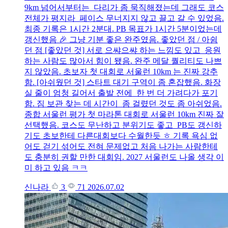
9km 넘어서부터는 다리가 좀 묵직해졌는데 그래도 코스
전체가 평지라 페이스 무너지지 않고 끌고 갈 수 있었음.
최종 기록은 1시간 2분대. PB 목표가 1시간 5분이었는데
갱신했음 🎉 그냥 기분 좋은 완주였음. 좋았던 점 / 아쉼
던 점 [좋았던 것] 서로 으쌰으쌰 하는 느낌도 있고 응원
하는 사람도 많아서 힘이 됐음. 완주 메달 퀄리티도 나쁘
지 않았음. 초보자 첫 대회로 서울런 10km 는 진짜 강추
함. [아쉬웠던 것] 스타트 대기 구역이 좀 혼잡했음. 화장
실 줄이 엄청 길어서 출발 전에 한 번 더 가려다가 포기
함. 짐 보관 찾는 데 시간이 좀 걸렸던 것도 좀 아쉬었음.
종합 서울런 평가 첫 마라톤 대회로 서울런 10km 진짜 잘
선택했음. 코스도 무난하고 분위기도 좋고 PB도 갱신하
기도 초보한테 다른대회보다 수월한듯 ㅎ 기록 욕심 없
어도 걷기 섞어도 전혀 문제없고 처음 나가는 사람한테
도 충분히 권할 만한 대회임. 2027 서울런도 나올 생각 이
미 하고 있음 ㅋㅋ
신나라
3
71
2026.07.02