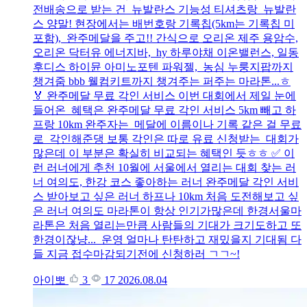
전배송으로 받는 건 뉴발란스 기능성 티셔츠랑 뉴발란
스 양말! 현장에서는 배번호랑 기록칩(5km는 기록칩 미
포함), 완주메달을 주고!! 간식으로 오리온 제주 용암수,
오리온 닥터유 에너지바, hy 하루야채 이온밸런스, 일동
후디스 하이뮨 아미노포텐 파워젤, 농심 누룽지팝까지
챙겨줌 bbb 웰컴키트까지 챙겨주는 퍼주는 마라톤...ㅎ
🏅 완주메달 무료 각인 서비스 이번 대회에서 제일 눈에
들어온 혜택은 완주메달 무료 각인 서비스 5km 빼고 하
프랑 10km 완주자는 메달에 이름이나 기록 같은 걸 무료
로 각인해준댕 보통 각인은 따로 유료 신청받는 대회가
많은데 이 부분은 확실히 비교되는 혜택인 듯ㅎㅎ ✅ 이
런 러너에게 추천 10월에 서울에서 열리는 대회 찾는 러
너 여의도, 한강 코스 좋아하는 러너 완주메달 각인 서비
스 받아보고 싶은 러너 하프나 10km 처음 도전해보고 싶
은 러너 여의도 마라톤이 항상 인기가많은데 한경서울마
라톤은 처음 열리는만큼 사람들의 기대가 크기도하고 또
한경이잖냥... 운영 얼마나 탄탄하고 재밌을지 기대됨 다
들 지금 접수마감되기전에 신청하러 ㄱㄱ~!
아이뽀
3
17
2026.08.04