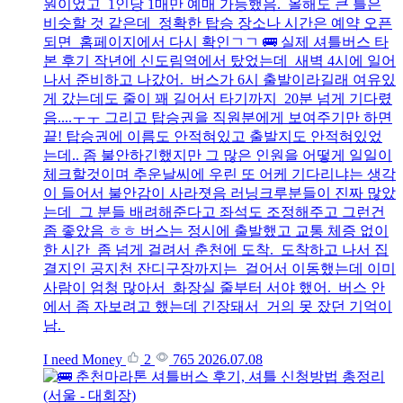
원이었고 1인당 1매만 예매 가능했음. 올해도 큰 틀은
비슷할 것 같은데 정확한 탑승 장소나 시간은 예약 오픈
되면 홈페이지에서 다시 확인ㄱㄱ 🚌 실제 셔틀버스 타
본 후기 작년에 신도림역에서 탔었는데 새벽 4시에 일어
나서 준비하고 나갔어. 버스가 6시 출발이라길래 여유있
게 갔는데도 줄이 꽤 길어서 타기까지 20분 넘게 기다렸
음....ㅜㅜ 그리고 탑승권을 직원분에게 보여주기만 하면
끝! 탑승권에 이름도 안적혀있고 출발지도 안적혀있었
는데.. 좀 불안하긴했지만 그 많은 인원을 어떻게 일일이
체크할것이며 추운날씨에 우린 또 어케 기다리냐는 생각
이 들어서 불안감이 사라졋음 러닝크루분들이 진짜 많았
는데 그 분들 배려해준다고 좌석도 조정해주고 그런건
좀 좋았음 ㅎㅎ 버스는 정시에 출발했고 교통 체증 없이
한 시간 좀 넘게 걸려서 춘천에 도착. 도착하고 나서 집
결지인 공지천 잔디구장까지는 걸어서 이동했는데 이미
사람이 엄청 많아서 화장실 줄부터 서야 했어. 버스 안
에서 좀 자보려고 했는데 긴장돼서 거의 못 잤던 기억이
남.
I need Money
2
765
2026.07.08