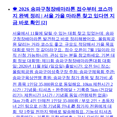
🍁 2026 송파구청장배마라톤 접수부터 코스까
지 완벽 정리 | 서울 가을 마라톤 찾고 있다면 지
금 바로 확인
[2]
서울에서 11월에 달릴 수 있는 대회 찾고 있었는데 송파
구청장배마라톤 발견하고 바로 정리해봤어요. 올림픽공
원 달리는 거라 코스도 좋고 규모도 적당해서 가을 목표
대회로 딱인 것 같더라구요. 접수 오픈이 7월 1일이라 아
직 신청 가능하니까 관심 있는 분들 참고하세요. 기본 대
회 정보 대회명: 제11회 송파구청장배마라톤대회 대회
일: 2026년 11월 8일 (일요일) 출발시간: 오전 9시 장소:
올림픽공원 송파구여성축구장 주최: 송파구체육회 주관:
송파구육상연맹 후원: 송파구청 참가 종목 및 참가비 💰
전 종목 1인당 35,000원으로 동일해요. 10km 제한시간 2
시간 / 기념품: 티셔츠 + 완주메달 + 기록증 5km (건강달
리기) 제한시간 1시간 / 기념품 동일 (연령제한 없음)
5km 가족 4인 단체전 1인당 35,000원 / 부모 2인 + 초등자
녀 2인 팀으로 신청 기념품 안내 🎁 참가자 전원에게 대
회 약 1주일 전까지 택배로 발송해줘요. 기능성 티셔츠