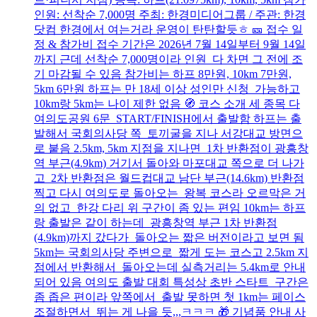
인원: 선착순 7,000명 주최: 한경미디어그룹 / 주관: 한경
닷컴 한경에서 여는거라 운영이 탄탄할듯ㅎ 🎫 접수 일
정 & 참가비 접수 기간은 2026년 7월 14일부터 9월 14일
까지 근데 선착순 7,000명이라 인원 다 차면 그 전에 조
기 마감될 수 있음 참가비는 하프 8만원, 10km 7만원,
5km 6만원 하프는 만 18세 이상 성인만 신청 가능하고
10km랑 5km는 나이 제한 없음 🧭 코스 소개 세 종목 다
여의도공원 6문 START/FINISH에서 출발함 하프는 출
발해서 국회의사당 쪽 토끼굴을 지나 서강대교 방면으
로 붙음 2.5km, 5km 지점을 지나면 1차 반환점이 광흥창
역 부근(4.9km) 거기서 돌아와 마포대교 쪽으로 더 나가
고 2차 반환점은 월드컵대교 남단 부근(14.6km) 반환점
찍고 다시 여의도로 돌아오는 왕복 코스라 오르막은 거
의 없고 한강 다리 위 구간이 좀 있는 편임 10km는 하프
랑 출발은 같이 하는데 광흥창역 부근 1차 반환점
(4.9km)까지 갔다가 돌아오는 짧은 버전이라고 보면 됨
5km는 국회의사당 주변으로 짧게 도는 코스고 2.5km 지
점에서 반환해서 돌아오는데 실측거리는 5.4km로 안내
되어 있음 여의도 출발 대회 특성상 초반 스타트 구간은
좀 좁은 편이라 앞쪽에서 출발 못하면 첫 1km는 페이스
조절하면서 뛰는 게 나을 듯,,,ㅋㅋㅋ 🎁 기념품 안내 사