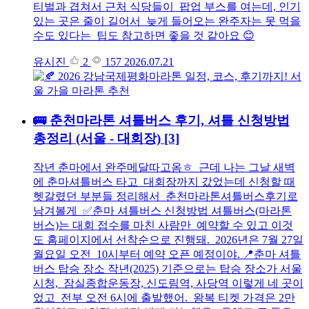
티벌과 겹쳐서 근처 식당들이 팝업 부스를 여는데, 인기
있는 곳은 줄이 길어서 늦게 들어오는 완주자는 못 먹을
수도 있다는 팁도 참고하면 좋을 것 같아요 😊
유시진
2
157
2026.07.21
🚌 춘천마라톤 셔틀버스 후기, 셔틀 신청방법
총정리 (서울 - 대회장)
[3]
작년 춘마에서 완주메달따고옴ㅎ 근데 나는 그날 새벽
에 춘마셔틀버스 타고 대회장까지 갔었는데 신청할 때
헷갈렸던 부분들 정리해서 춘천마라톤셔틀버스후기로
남겨볼게 ✅춘마 셔틀버스 신청방법 셔틀버스(마라톤
버스)는 대회 접수를 마친 사람만 예약할 수 있고 이것
도 홈페이지에서 선착순으로 진행돼. 2026년은 7월 27일
월요일 오전 10시부터 예약 오픈 예정이야. 📍춘마 셔틀
버스 탑승 장소 작년(2025) 기준으로는 탑승 장소가 서울
시청, 잠실종합운동장, 신도림역, 사당역 이렇게 네 곳이
었고 전부 오전 6시에 출발했어. 왕복 티켓 가격은 2만