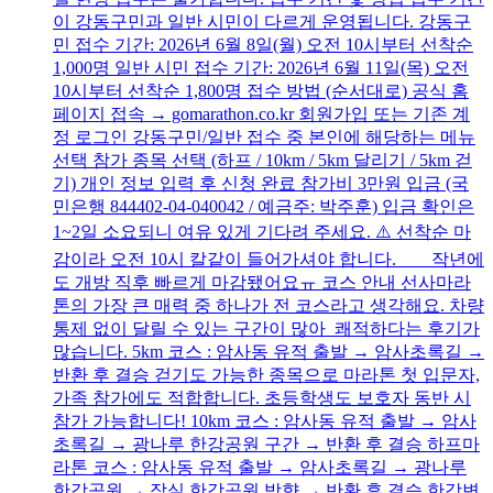
이 강동구민과 일반 시민이 다르게 운영됩니다. 강동구
민 접수 기간: 2026년 6월 8일(월) 오전 10시부터 선착순
1,000명 일반 시민 접수 기간: 2026년 6월 11일(목) 오전
10시부터 선착순 1,800명 접수 방법 (순서대로) 공식 홈
페이지 접속 → gomarathon.co.kr 회원가입 또는 기존 계
정 로그인 강동구민/일반 접수 중 본인에 해당하는 메뉴
선택 참가 종목 선택 (하프 / 10km / 5km 달리기 / 5km 걷
기) 개인 정보 입력 후 신청 완료 참가비 3만원 입금 (국
민은행 844402-04-040042 / 예금주: 박주훈) 입금 확인은
1~2일 소요되니 여유 있게 기다려 주세요. ⚠️ 선착순 마
감이라 오전 10시 칼같이 들어가셔야 합니다. 작년에
도 개방 직후 빠르게 마감됐어요ㅠ 코스 안내 선사마라
톤의 가장 큰 매력 중 하나가 전 코스라고 생각해요. 차량
통제 없이 달릴 수 있는 구간이 많아 쾌적하다는 후기가
많습니다. 5km 코스 : 암사동 유적 출발 → 암사초록길 →
반환 후 결승 걷기도 가능한 종목으로 마라톤 첫 입문자,
가족 참가에도 적합합니다. 초등학생도 보호자 동반 시
참가 가능합니다! 10km 코스 : 암사동 유적 출발 → 암사
초록길 → 광나루 한강공원 구간 → 반환 후 결승 하프마
라톤 코스 : 암사동 유적 출발 → 암사초록길 → 광나루
한강공원 → 잠실 한강공원 방향 → 반환 후 결승 한강변