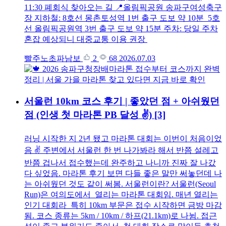
11:30 폐회식 찾아오는 길 📍올림픽공원 송파구여성축구
장 지하철: 8호선 몽촌토성역 1번 출구 도보 약 10분 5호
선 올림픽공원역 3번 출구 도보 약 15분 주차: 당일 주차
혼잡 예상되니 대중교통 이용 권장
빨주노초파남보
2
68
2026.07.03
서울런 10km 코스 후기 | 좋았던 점 + 아쉬웠던
점 (인생 첫 마라톤 PB 달성 ✌️)
[3]
러닝 시작한 지 2년 됐고 마라톤 대회는 이번이 처음이었
음 ✌️ 주변에서 서울런 한 번 나가봐라 해서 반쯤 설레고
반쯤 겁나서 접수했는데 완주하고 나니까 진짜 잘 나갔
다 싶었음. 마라톤 후기 보면 다들 좋은 말만 써놓던데 나
는 아쉬웠던 것도 같이 써봄. 서울런이란? 서울런(Seoul
Run)은 여의도에서 열리는 마라톤 대회임. 매년 열리는
인기 대회라 특히 10km 부문은 접수 시작하면 금방 마감
됨. 코스 종류는 5km / 10km / 하프(21.1km)로 나뉨. 접근