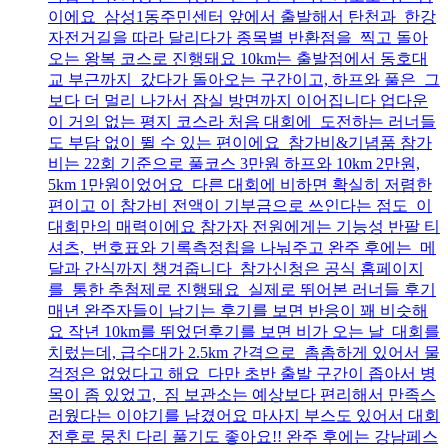
이에요 삼성1동주민센터 앞에서 출발해서 탄천과 한강
자전거길을 따라 달리다가 종목별 반환점을 찍고 돌아
오는 왕복 코스로 진행돼요 10km는 출발점에서 동호대
교 부근까지 갔다가 돌아오는 구간이고, 하프와 풀은 그
보다 더 멀리 나가서 잠실 방면까지 이어집니다 업다운
이 거의 없는 평지 코스라 처음 대회에 도전하는 러너들
도 부담 없이 뛸 수 있는 편이에요 참가비&기념품 참가
비는 22회 기준으로 풀코스 3만원 하프와 10km 2만원,
5km 1만원이었어요 다른 대회에 비하면 확실히 저렴한
편이고 이 참가비 전액이 기부금으로 쓰인다는 점도 이
대회만의 매력이에요 참가자 전원에게는 기능성 반팔 티
셔츠, 번호표와 기록측정칩을 나눠주고 완주 후에는 메
달과 간식까지 챙겨줍니다 참가신청은 공식 홈페이지
를 통한 추첨제로 진행돼요 실제로 뛰어본 러너들 후기
매년 완주자들이 남기는 후기를 보면 반응이 꽤 비슷해
요 작년 10km를 뛰었던후기를 보면 비가 오는 날 대회를
치렀는데, 급수대가 2.5km 간격으로 촘촘하게 있어서 물
걱정은 없었다고 해요 다만 초반 출발 구간이 좁아서 병
목이 좀 있었고, 짐 보관소는 예상보다 편리해서 만족스
러웠다는 이야기를 남겼어요 마사지 부스도 있어서 대회
전후로 뭉친 다리 풀기도 좋아요!! 완주 후에는 강남페스