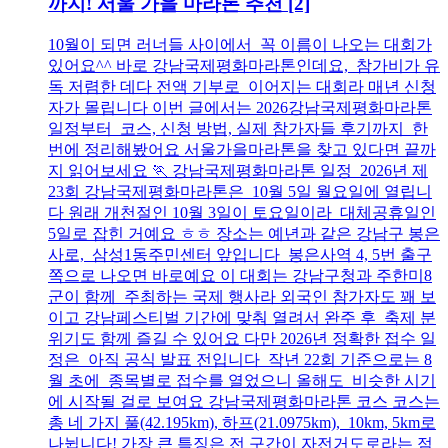
까지! 서울 가을 마라톤 추천
[2]
10월이 되면 러너들 사이에서 꼭 이름이 나오는 대회가
있어요^^ 바로 강남국제평화마라톤인데요, 참가비가 유
독 저렴한 데다 전액 기부로 이어지는 대회라 매년 신청
자가 몰립니다 이번 글에서는 2026강남국제평화마라톤
일정부터 코스, 신청 방법, 실제 참가자들 후기까지 한
번에 정리해봤어요 서울가을마라톤을 찾고 있다면 끝까
지 읽어보세요 🏃 강남국제평화마라톤 일정 2026년 제
23회 강남국제평화마라톤은 10월 5일 월요일에 열립니
다 원래 개천절인 10월 3일이 토요일이라 대체공휴일인
5일로 잡힌 거예요 ㅎㅎ 장소는 예년과 같은 강남구 봉은
사로, 삼성1동주민센터 앞입니다 봉은사역 4, 5번 출구
쪽으로 나오면 바로예요 이 대회는 강남구청과 주한미8
군이 함께 주최하는 국제 행사라 외국인 참가자도 꽤 보
이고 강남페스티벌 기간에 맞춰 열려서 완주 후 축제 분
위기도 함께 즐길 수 있어요 다만 2026년 정확한 접수 일
정은 아직 공식 발표 전입니다 작년 22회 기준으로는 8
월 초에 종목별로 접수를 열었으니 올해도 비슷한 시기
에 시작될 걸로 보여요 강남국제평화마라톤 코스 코스는
총 네 가지 풀(42.195km), 하프(21.0975km), 10km, 5km로
나뉩니다! 가장 큰 특징은 전 구간이 자전거도로라는 점