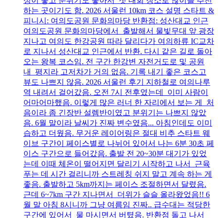
성이 좋고 분위기도 좋아서 첫 대회 장소로 많이들 추천
하는 곳이기도 함. 2026 서울런 10km 코스 설명 스타트 &
피니시: 여의도공원 문화의마당 반환점: 성산대교 인근
여의도공원 문화의마당에서 출발해서 물빛무대 앞 광장
지나고 여의도 한강공원 따라 달리다가 여의하류 IC교차
로 지나서 성산대교 인근에서 반환. 다시 같은 길로 돌아
오는 왕복 코스임. 전 구간 한강변 자전거도로 및 공원
내 평지라 고저차가 거의 없음. 기록 내기 좋은 코스고
뷰도 나쁘지 않음. 2026 서울런 후기 지하철로 여의나루
역 내려서 걸어갔음. 오전 7시 전후였는데 이미 사람이
어마어마했음. 이렇게 많은 러너 한 자리에서 보는 게 처
음이라 좀 긴장반 설렘반이였고 분위기는 나쁘지 않았
음. 6월 말이라 날씨가 진짜 변수였음... 아침인데도 이미
습하고 더웠음. 무거운 레이어링은 절대 비추 스타트 웨
이브 구간이 페이스별로 나뉘어 있어서 나는 6분 30초 페
이스 구간으로 들어갔음. 출발 전 20~30분 대기가 있었
는데 이때 체온이 떨어지면 달리기 시작하고 나서 근육
푸는 데 시간 걸리니까 스트레칭 쉬지 말고 계속 하는 게
좋음. 출발하고 5km까지는 페이스 조절하면서 달렸음.
근데 6~7km 구간 지나면서 더위가 슬슬 올라왔었음!! 6
월 말 아침 8시니까 그냥 여름임 진짜.. 급수대는 적당한
구간에 있어서 물 마시면서 버텼음. 반환점 돌고 나서