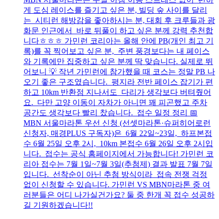
게 도심 레이스를 즐기고 싶은 분, 빌딩 숲 사이를 달리
는 시티런 해방감을 좋아하시는 분, 대회 후 크루들과 광
화문 인근에서 바로 뒤풀이 하고 싶은 분께 강력 추천합
니다ㅎㅎㅎ 가민런 코리아는 올해 안에 PB(개인 최고 기
록)를 꼭 찍어보고 싶은 분, 주변 풍경보다는 내 페이스
와 기록에만 집중하고 싶은 분께 딱 맞습니다. 실제로 뛰
어보니 💡 작년 가민런에 참가했을 때 코스는 정말 PB 나
오기 좋은 구조였습니다. 평지라 전반 페이스 잡기가 편
하고 10km 반환점 지나서도 다리가 생각보다 버텨줬어
요. 다만 고양 이동이 자차가 아니면 꽤 피곤했고 주차
공간도 생각보다 빨리 찼습니다. 접수 일정 정리 📅
MBN 서울마라톤 우선 신청 (선셋마라톤·슈퍼히어로런
신청자, 매경PLUS 구독자)은 6월 22일~23일, 하프본접
수 6월 25일 오후 2시, 10km 본접수 6월 26일 오후 2시입
니다. 접수는 공식 홈페이지에서 가능합니다! 가민런 코
리아 접수는 7월 1일~7월 3일(추첨제) 결과 발표 7월 7일
입니다. 선착순이 아닌 추첨 방식이라 접속 전쟁 걱정
없이 신청할 수 있습니다. 가민런 VS MBN마라톤 중 여
러분들은 어디 나가실건가요? 둘 중 한개 꼭 접수 성공하
길 기원하겠습니다!!