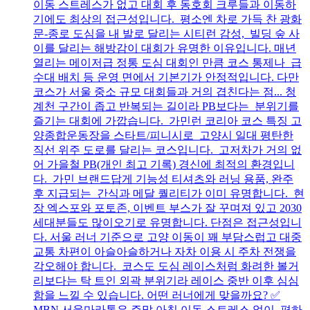
이동 스트레스가 없고 대회 후 동호회 크루들과 이동하
기에도 최상의 접근성입니다. 평소엔 차로 가득 찬 광화
문-종로 도심을 내 발로 달리는 시티런 감성, 빌딩 숲 사
이를 달리는 해방감이 대회가 유명한 이유입니다. 매년
열리는 메이저급 정통 도심 대회인 만큼 코스 통제나 급
수대 배치 등 운영 면에서 기본기가 안정적입니다. 다만
코스가 서울 중소 규모 대회들과 거의 겹친다는 점... 청
계천 구간이 좁고 반복되는 길이라 PB보다는 분위기를
즐기는 대회에 가깝습니다. 가민런 코리아 코스 특징 고
양종합운동장을 스타트/피니시로 고양시 일대 평탄한
직선 위주 도로를 달리는 코스입니다. 고저차가 거의 없
어 가을철 PB(개인 최고 기록) 경신에 최적의 환경입니
다. 가민 브랜드답게 기능성 티셔츠와 러닝 용품, 완주
후 지급되는 간식과 메달 퀄리티가 이미 유명합니다. 현
장 엑스포와 포토존, 이벤트 부스가 잘 꾸며져 있고 2030
세대분들도 많이오기로 유명합니다. 단점은 접근성입니
다. 서울 러너 기준으로 고양 이동이 꽤 부담스럽고 대중
교통 차편이 아슬아슬하거나 자차 이용 시 주차 전쟁을
각오해야 합니다. 코스도 도심 레이스처럼 화려한 볼거
리보다는 탁 트인 외곽 분위기라 레이스 중반 이후 심심
함을 느낄 수 있습니다. 어떤 러너에게 맞을까요? ✅
MBN 서울마라톤은 주말 아침 이동 스트레스 없이 편하