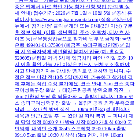
+ 완주메달 + 기록칩 포함 배번호 + 간식 모바일 웹 기록
증은 앱에서 바로 확인 가능 참가 신청 방법 (단계별 상
세 안내) 접수기간: 2026년 7월 1일 ~ 10월 5일 ✅공식 홈
페이지(https://www.songparunsportal.com) 접속 ✅상단 메
뉴에서 '참가신청' 클릭 ✅개인 또는 단체(2인 이상) 구분
후 정보 입력 (이름, 생년월일, 주소, 연락처, 티셔츠 사
이즈 등) ✅무통장입금으로 참가비 납부 입금계좌: 국민
은행 499401-01-375904 (예금주: 송파구육상연맹) ✅ 입
금 시 입금자명에 생년월일 붙여서 입금 (예: 홍길동
520605) ✅평일 저녁 5시에 입금처리 확인 / 익일 오전 10
시 이후 확인 가능 2인 이상은 반드시 단체로 신청해야
하고 단체참가자는 단체장 명의로 입금하면 됩니다. 수
정은 접수 마감 전(10월 5일)까지만 가능하고 참가비 결
제 후에는 직접 수정 불가예요. 코스 안내 5km 코스 송파
구여성축구장 출발 → 태양근린공원 방면으로 직진 →
5km 반환점 도달 후 되돌아와 → 출발지 피니시 10km 코
스 송파구여성축구장 출발 → 올림픽공원 외곽 우측으로
달려 → 성내천 방면 직진 → 10km 반환점(성내천실내
체육관 인근) 도달 후 → 왔던 길 따라 복귀 → 피니시 대
회 당일 일정 08:00 안내방송 시작 08:20 개회식 08:40 국
민의례, 내외빈 소개 08:45 스트레칭 09:00 10km 출발
09:10 5km 출발 10:30 시상식 (5km 먼저, 이후 10km)