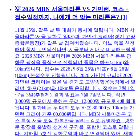
💡 2026 MBN 서울마라톤 VS 가민런, 코스 +
접수일정까지, 나에게 더 맞는 마라톤은?
[3]
11월 15일, 같은 날 두 대회가 동시에 열립니다. MBN 서
울마라톤(서울 광화문 일대)과 가민런 코리아(경기 고양
종합운동장)가 같은 날 겹쳐버렸습니다. 어느 쪽을 신청
해야 할지 고민되신다면, 지금부터 제대로 비교해드릴게
요 2026 MBN 서울마라톤 2026 MBN 서울마라톤은 광
화문 광장을 중심으로 진행되며 종목은 하프(21km)와
10km입니다. 접수는 2026년 6월 25일(하프)~6월 26일
(10km) 본접수로 진행됩니다. 2026 가민런 코리아 2026
가민런 코리아는 같은 날 경기도 고양종합운동장에서 열
리며 하프(21km)와 10km를 운영합니다. 접수는 7월 1일
~7월 3일(추첨제), 결과 발표는 7월 7일입니다. 작년
3,000명 규모에서 올해는 무려 12,000명 규모로 4배 확대
됩니다. 참가비는 두 대회 모두 하프 80,000원 10km는 가
민런 코리아 기준 60,000원입니다. MBN 서울마라톤 코
스 특징 서울 도심 한복판을 달리는걸로 유명하죠.. 광화
문 광장을 출발해 청계천 구간을 포함한 코스로 달립니
다. 지하철 5호선 광화문역과 바로 연결되어 있어 새벽