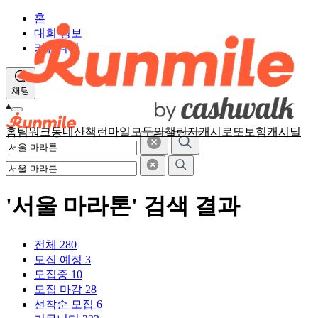
홈
대회 정보
커뮤니티
채팅
홈
팀워크
동네산책
런마일
모두의챌린지
캐시로또
보험
캐시딜
'서울 마라톤' 검색 결과
전체
280
모집 예정
3
모집중
10
모집 마감
28
선착순 모집
6