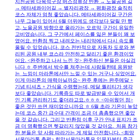
지천공원 다목적구장 버스정류장 반환 → 노을공원 길
→ 메타세콰이어길 → 별자리광장 → 평화광장 솔직히
코스 자체가 엄청 좋았습니다. 메타세콰이어길 구간은
나무 그늘이 있어서 6월 더위에도 생각보다 달릴 만 했
고, 노을공원 방향으로 올라가는 오르막 구간이 유일한
고비였습니다. 그 구간에서 페이스를 잃은 분들이 꽤 보
였어요. 반환점 찍고 내려오는 내리막에서 다시 속도를
올릴 수 있었습니다. 코스 전반적으로 자동차 도로와 분
리된 공원 내부 코스라 안전하고 달리기 좋은 환경이었
어요. <완주하고 나서 느낀 것> 완주하신 분들은 아실겁
니다 ㅎ 주변에서 박수를 쳐주는데 사람들한테 응원받
는 느낌이 마라톤에서만 느낄 수 있는 거구나 싶었어요.
이게 마라톤의 매력아닐까요~ 완주 후에는 완주메달 +
기념 티셔츠 + 간식을 수령했는데, 메달 퀄리티가 생각
보다 좋았습니다. 기록증도 따로 발급받을 수 있어서 개
인 기록 관리하기도 좋더라고요.ㅎㅎㅎ <아쉬웠던 점>
좋은 것만 쓰면 재미없으니까요 ㅎ 6월 초라 기온이 높았
는데 코스 중간 급수대 간격이 조금 더 촘촘했으면 좋았
을 것 같습니다. 그리고 반환점 이후 구간 안내 표지가 조
금 더 명확했으면 헷갈리지 않았을 것 같아요. 처음 참가
한 분들은 앞 사람 따라가는 게 제일 안전합니다. <희망
서울마라톤 총평> 희망서울마라톤은 입문자부터 중급