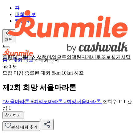
홈
대회 정보
커뮤니티
채팅
홈
팀워크
동네산책
런마일
모두의챌린지
캐시로또
보험
캐시딜
홈
>
대회 정보
>
대회 상세
6/20
토
모집 마감
종료된 대회
5km
10km
하프
제2회 희망 서울마라톤
#서울마라톤
#여의도마라톤
#희망서울마라톤
조회수 111
관
심
1
참가하기
관심 대회 추가