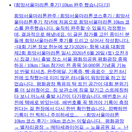
[희망서울마라톤 후기] 10km 완주 했습니다.
[
3
]
희망서울마라톤완주 / 희망서울마라톤코스후기 / 희망서
울마라톤후기 작년에 처음으로 희망서울마라톤 10km 코
스를 완주했습니다. 솔직히 완주할 수 있을지 걱정했는
데, 결과적으로 해냈네요. 이 글은 참가를 고민 중이신 분
들께 희망서울마라톤 후기를 드리고 싶어서 작성합니다.
<대회 기본 정보 한눈에 보기(2026)> 항목 내용 대회명
제2회 희망서울마라톤 일시 2026년 6월 20일 (토) 오전 8
시 집결 / 9시 출발 장소 서울 평화의공원 평화광장 종목
하프 / 10km / 5km 참가비 전 종목 50,000원 기념품 기능
성 반팔 티셔츠, 완주메달, 기록증, 빵·음료수 오전 8시
전에 도착했는데 이미 많은 러너들이 워밍업을 하고 있
었습니다. 평화광장 특유의 탁 트인 공간이 대회 분위기
를 더 살려줬어요. 짐 보관소에 짐을 맡기고 스트레칭하
다 보니 어느새 출발 시간이 다가왔습니다. 배번호는 사
전에 택배로 받았는데, 배번호를 꼭 챙겨야 기록이 측정
된다는 걸 현장에서 다시 한번 확인했습니다. 깜빡하면
기록이 안 찍히니 주의하세요... <희망서울마라톤
10km 코스 후기> 10km 코스는 이렇습니다. 평화광장
→ 별자리광장 → 메타세콰이어길 → 노을공원 길 → 난