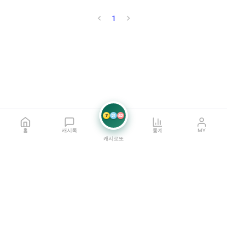
1
7
21
42
홈
캐시톡
통계
MY
캐시로또