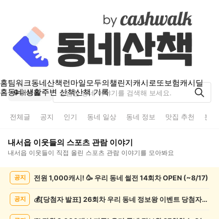
홈
팀워크
동네산책
런마일
모두의챌린지
캐시로또
보험
캐시딜
홈
동네 생활
주변 산책
산책 기록
내서읍
전체글
공지
인기
동네 일상
동네 정보
맛집 추천
분실
내서읍
이웃들의
스포츠 관람
이야기
내서읍
이웃들이 직접 올린
스포츠 관람
이야기를 모아봐요
내
전원 1,000캐시! 🥳 우리 동네 썰전 14회차 OPEN (~8/17)
공지
서
읍
스
💰[당첨자 발표] 26회차 우리 동네 정보왕 이벤트 당첨자를 발표합니다!
공지
포
츠