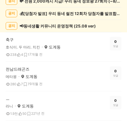
💸 전원 2,000캐시 지급! 우리 동네 정보왕 27회차 (~8/10)
공지
관
람
💰[당첨자 발표] 우리 동네 썰전 12회차 당첨자를 발표합니다!
공지
게
시
글
📢동네생활 커뮤니티 운영정책 (25.08 ver)
공지
목
록
축구
0
도계동
댓글
호식이. 두 마리. 치킨
7개월 전
238
4
1
전남드래곤즈
0
도계동
댓글
메타몽
9개월 전
280
7
7
ㅡ
0
도계동
댓글
라니
1년 전
1.9천
50
22