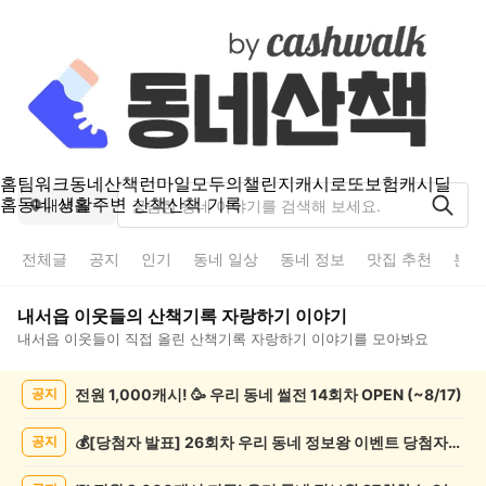
홈
팀워크
동네산책
런마일
모두의챌린지
캐시로또
보험
캐시딜
홈
동네 생활
주변 산책
산책 기록
내서읍
전체글
공지
인기
동네 일상
동네 정보
맛집 추천
분실
내서읍
이웃들의
산책기록 자랑하기
이야기
내서읍
이웃들이 직접 올린
산책기록 자랑하기
이야기를 모아봐요
내
전원 1,000캐시! 🥳 우리 동네 썰전 14회차 OPEN (~8/17)
공지
서
읍
산
💰[당첨자 발표] 26회차 우리 동네 정보왕 이벤트 당첨자를 발표합니다!
공지
책
기