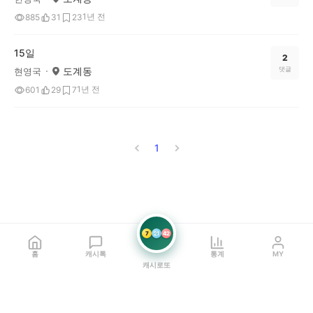
1년 전
885
31
23
15일
2
도계동
댓글
현영국
1년 전
601
29
7
1
7
21
42
홈
캐시톡
통계
MY
캐시로또