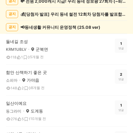
💸 전원 2,000캐시 지급! 우리 동네 정보왕 27회차 (~8/10)
공지
록
자
💰[당첨자 발표] 우리 동네 썰전 12회차 당첨자를 발표합니다!
공지
랑
하
기
📢동네생활 커뮤니티 운영정책 (25.08 ver)
공지
게
시
둘네길 조성
글
1
군북면
댓글
KRM1UBLV
목
록
5개월 전
118
1
0
함안 산책하기 좋은 곳
2
가야읍
댓글
소피아
8개월 전
148
2
0
일산이예요
1
도계동
댓글
동그라미
10개월 전
276
5
1