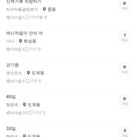
산책기록 자랑하기
0
중동
댓글
지구이등급만보기
10개월 전
341
1
1
캐시적립이 안되 여
1
회성동
댓글
나나
1년 전
168
9
1
걷기함
0
도계동
댓글
코스모스
1년 전
601
4
1
40일
0
도계동
댓글
현영국
1년 전
948
20
11
33일
3
도계동
댓글
현영국