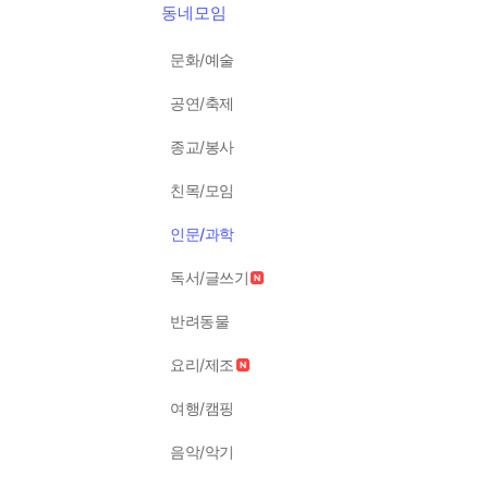
동네모임
문화/예술
공연/축제
종교/봉사
친목/모임
인문/과학
독서/글쓰기
반려동물
요리/제조
여행/캠핑
음악/악기