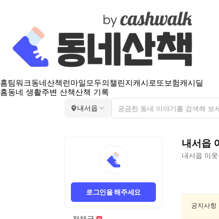
홈
팀워크
동네산책
런마일
모두의챌린지
캐시로또
보험
캐시딜
홈
동네 생활
주변 산책
산책 기록
내서읍
내서읍
내서읍
이웃
내
서
로그인을 해주세요
읍
인
공지사항
문/
전체글