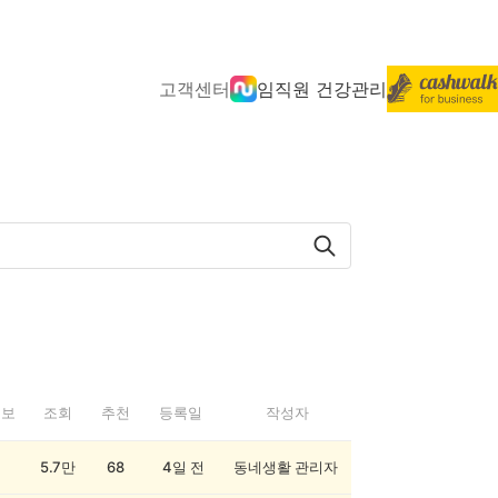
고객센터
임직원 건강관리
정보
조회
추천
등록일
작성자
5.7만
68
4일 전
동네생활 관리자