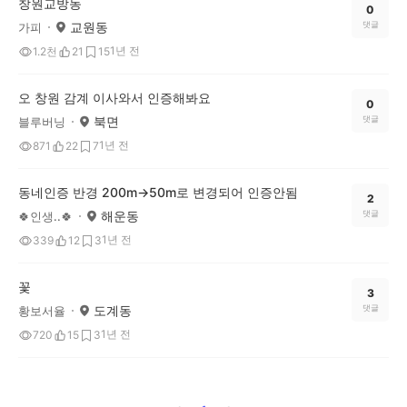
창원교방동
0
교원동
댓글
가피
1년 전
1.2천
21
15
오 창원 감계 이사와서 인증해봐요
0
북면
댓글
블루버닝
1년 전
871
22
7
동네인증 반경 200m->50m로 변경되어 인증안됨
2
해운동
댓글
🍀인생..🍀
1년 전
339
12
3
꽃
3
도계동
댓글
황보서율
1년 전
720
15
3