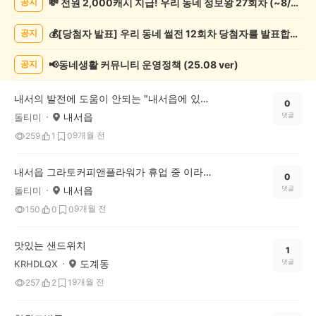
💸 전원 2,000캐시 지급! 우리 동네 정보왕 27회차 (~8/10)
공지
증
했
💰[당첨자 발표] 우리 동네 썰전 12회차 당첨자를 발표합니다!
공지
어
요
게
📢동네생활 커뮤니티 운영정책 (25.08 ver)
공지
시
글
내서의 발전에 도움이 안되는 "내서읍에 있는 창원시내서농산물도매시장"
목
0
내서읍
댓글
돌티미
록
9개월 전
259
1
0
내서읍 그라토커피앤플라워가 휴업 중 이라 서운해요
0
내서읍
댓글
돌티미
9개월 전
150
0
0
맛있는 샌드위치
1
도계동
댓글
KRHDLQX
9개월 전
257
2
1