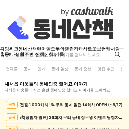
홈
팀워크
동네산책
런마일
모두의챌린지
캐시로또
보험
캐시딜
홈
동네 생활
주변 산책
산책 기록
내서읍
전체글
공지
인기
동네 일상
동네 정보
맛집 추천
분실
내서읍
이웃들의
동네인증 했어요
이야기
내서읍
이웃들이 직접 올린
동네인증 했어요
이야기를 모아봐요
내
전원 1,000캐시! 🥳 우리 동네 썰전 14회차 OPEN (~8/17)
공지
서
읍
동
💰[당첨자 발표] 26회차 우리 동네 정보왕 이벤트 당첨자를 발표합니다!
공지
네
인