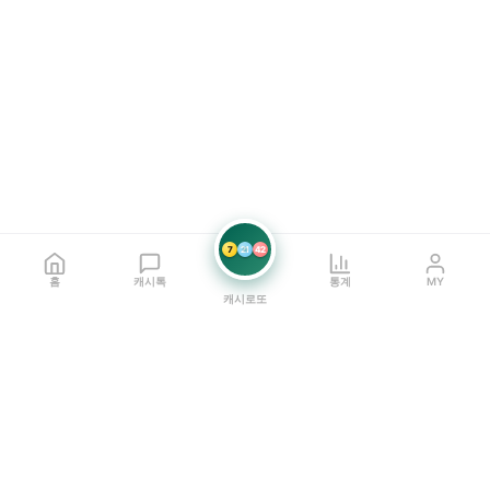
7
21
42
홈
캐시톡
통계
MY
캐시로또