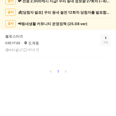
💸 전원 2,000캐시 지급! 우리 동네 정보왕 27회차 (~8/10)
공지
락
게
💰[당첨자 발표] 우리 동네 썰전 12회차 당첨자를 발표합니다!
공지
시
글
목
📢동네생활 커뮤니티 운영정책 (25.08 ver)
공지
록
불로스타즈
1
도계동
댓글
KREYF88
1년 전
630
27
15
1