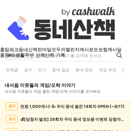
홈
팀워크
동네산책
런마일
모두의챌린지
캐시로또
보험
캐시딜
홈
동네 생활
주변 산책
산책 기록
내서읍
전체글
공지
인기
동네 일상
동네 정보
맛집 추천
분실
내서읍
이웃들의
게임/오락
이야기
내서읍
이웃들이 직접 올린
게임/오락
이야기를 모아봐요
내
전원 1,000캐시! 🥳 우리 동네 썰전 14회차 OPEN (~8/17)
공지
서
읍
게
💰[당첨자 발표] 26회차 우리 동네 정보왕 이벤트 당첨자를 발표합니다!
공지
임/
오