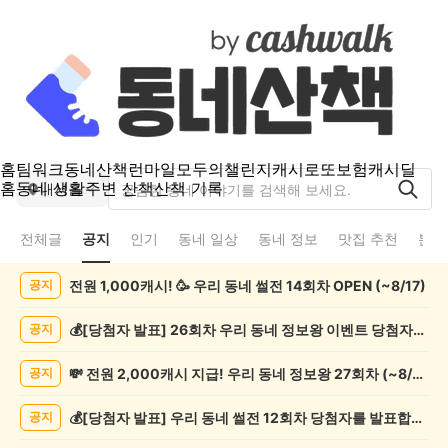
홈
팀워크
동네산책
런마일
모두의챌린지
캐시로또
보험
캐시딜
홈
동네 생활
주변 산책
산책 기록
내서읍
전체글
공지
인기
동네 일상
동네 정보
맛집 추천
분실
내
전원 1,000캐시! 🥳 우리 동네 썰전 14회차 OPEN (~8/17)
공지
서
읍
공
💰[당첨자 발표] 26회차 우리 동네 정보왕 이벤트 당첨자를 발표합니다!
공지
지
게
💸 전원 2,000캐시 지급! 우리 동네 정보왕 27회차 (~8/10)
공지
시
글
💰[당첨자 발표] 우리 동네 썰전 12회차 당첨자를 발표합니다!
공지
목
록