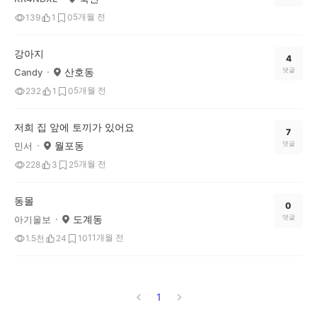
5개월 전
139
1
0
강아지
4
산호동
댓글
Candy
5개월 전
232
1
0
저희 집 앞에 토끼가 있어요
7
월포동
댓글
민서
5개월 전
228
3
2
동몰
0
도계동
댓글
아기울보
11개월 전
1.5천
24
10
1