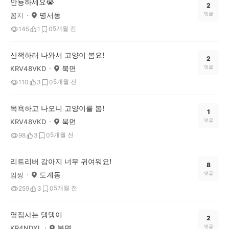
안뇽하세요😭
2
명서동
댓글
꼼지
5개월 전
145
1
0
산책하러 나와서 고양이 봄요!
2
북면
댓글
KRV48VKD
5개월 전
110
3
0
목욕하고 나오니 고양이를 봄!
1
북면
댓글
KRV48VKD
5개월 전
98
3
0
리트리버 강아지 너무 귀여워요!
8
도계동
댓글
임찡
5개월 전
259
3
0
옆집사는 댕댕이
2
북면
댓글
KR4NDXL