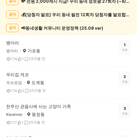
💸 전원 2,000캐시 지급! 우리 동네 정보왕 27회차 (~8/10)
공지
물
게
💰[당첨자 발표] 우리 동네 썰전 12회차 당첨자를 발표합니다!
공지
시
글
목
📢동네생활 커뮤니티 운영정책 (25.08 ver)
공지
록
병아리
1
가포동
댓글
병아리
5개월 전
176
1
0
우리집 게코
2
도계동
댓글
우브로맘
5개월 전
174
0
0
천주산 관음사에 사는 고양이 가족
3
동정동
댓글
Kwanmo
5개월 전
117
1
0