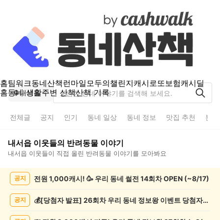
홈
팀워크
동네산책
런마일
모두의챌린지
캐시로또
보험
캐시딜
홈
동네 생활
주변 산책
산책 기록
내서읍
전체글
공지
인기
동네 일상
동네 정보
맛집 추천
분실
내서읍
이웃들의
반려동물
이야기
내서읍
이웃들이 직접 올린
반려동물
이야기를 모아봐요
내
전원 1,000캐시! 🥳 우리 동네 썰전 14회차 OPEN (~8/17)
공지
서
읍
반
💰[당첨자 발표] 26회차 우리 동네 정보왕 이벤트 당첨자를 발표합니다!
공지
려
동