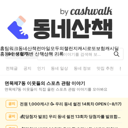
홈
팀워크
동네산책
런마일
모두의챌린지
캐시로또
보험
캐시딜
홈
동네 생활
주변 산책
산책 기록
면목제7동
전체글
공지
인기
동네 일상
동네 정보
맛집 추천
분실
면목제7동
이웃들의
스포츠 관람
이야기
면목제7동
이웃들이 직접 올린
스포츠 관람
이야기를 모아봐요
면
전원 1,000캐시! 🥳 우리 동네 썰전 14회차 OPEN (~8/17)
공지
목
제
7
💰[당첨자 발표] 우리 동네 썰전 13회차 당첨자를 발표합니다!
공지
동
스