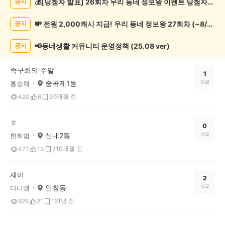
💰[당첨자 발표] 26회차 우리 동네 정보왕 이벤트 당첨자를 발표합니다!
공지
포
츠
💸 전원 2,000캐시 지급! 우리 동네 정보왕 27회차 (~8/10)
공지
관
람
게
📢동네생활 커뮤니티 운영정책 (25.08 ver)
공지
시
글
족구회의 주말
목
1
중곡제1동
댓글
홍승채
록
6개월 전
420
6
3
ㅎ
0
신내2동
댓글
한희범
10개월 전
477
13
7
재미
2
인창동
댓글
다니엘
1년 전
926
21
16