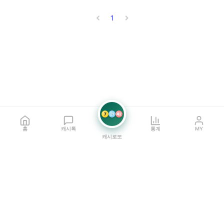
1
7
21
42
홈
캐시톡
통계
MY
캐시로또